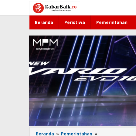
Lewati
ke
konten
Beranda
Peristiwa
Pemerintahan
Beranda
»
Pemerintahan
»
Tekan