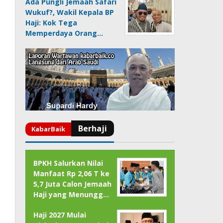
Ada Pungli Jemaah Safari
Wukuf?, Wakil Kepala BP
Haji: Kok Tega
Memperdaya Orang…
BPKH Salurkan Nilai
Manfaat Rp 2,06 T ke
5,7 Juta Calon Jemaah
Haji yang Menungg…
Haji 2027 Mulai