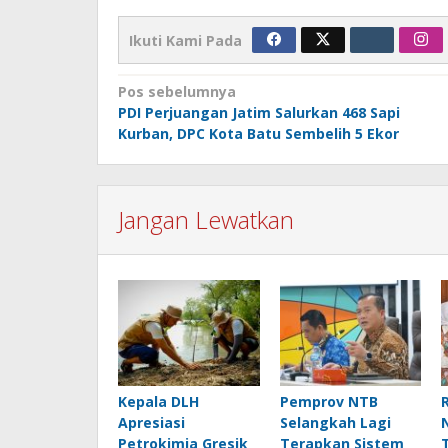
Ikuti Kami Pada
Navigasi
Pos sebelumnya
PDI Perjuangan Jatim Salurkan 468 Sapi
pos
Kurban, DPC Kota Batu Sembelih 5 Ekor
Jangan Lewatkan
Kepala DLH
Pemprov NTB
Apresiasi
Selangkah Lagi
Petrokimia Gresik
Terapkan Sistem