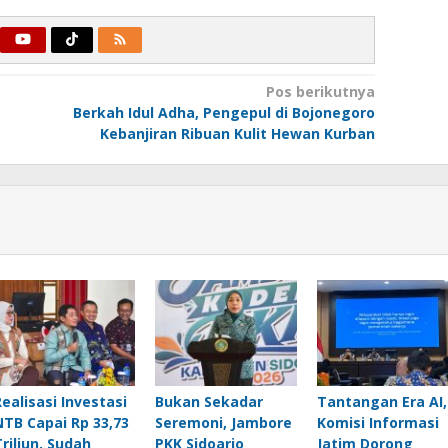
Pos berikutnya
Berkah Idul Adha, Pengepul di Bojonegoro
Kebanjiran Ribuan Kulit Hewan Kurban
Realisasi Investasi
Bukan Sekadar
Tantangan Era AI,
NTB Capai Rp 33,73
Seremoni, Jambore
Komisi Informasi
Triliun, Sudah
PKK Sidoarjo
Jatim Dorong