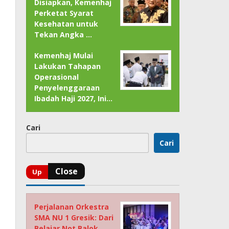
Disiapkan, Kemenhaj
Perketat Syarat
Kesehatan untuk
Tekan Angka …
Kemenhaj Mulai
Lakukan Tahapan
Operasional
Penyelenggaraan
Ibadah Haji 2027, Ini…
Cari
Cari
Perjalanan Orkestra
SMA NU 1 Gresik: Dari
Belajar Not Balok