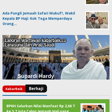
Ada Pungli Jemaah Safari Wukuf?, Wakil
Kepala BP Haji: Kok Tega Memperdaya
Orang…
BPKH Salurkan Nilai Manfaat Rp 2,06 T
ke 5,7 Juta Calon Jemaah Haji yang