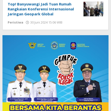
Top! Banyuwangi Jadi Tuan Rumah
Rangkaian Konferensi Internasional
Jaringan Geopark Global
Peristiwa
30 Juni 2024 15:06 WIB
oleh
Andika
DP