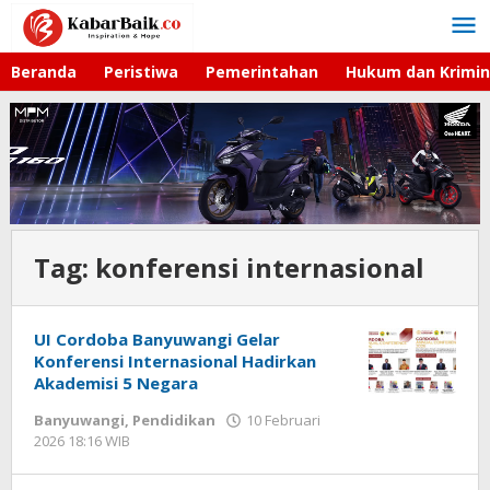
Lewati
ke
konten
Beranda
Peristiwa
Pemerintahan
Hukum dan Krimin
Tag:
konferensi internasional
UI Cordoba Banyuwangi Gelar
Konferensi Internasional Hadirkan
Akademisi 5 Negara
Banyuwangi
,
Pendidikan
10 Februari
2026 18:16 WIB
oleh
Gagah
Saputra