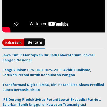
Jawa Timur Mantapkan Diri Jadi Laboratorium Inovasi
Pangan Nasional
Pengukuhkan DPN HKTI 2025–2030: Akhiri Dualisme,
Satukan Petani untuk Kedaulatan Pangan
Transformasi Digital BMKG, Kini Petani Bisa Akses Prediksi
Cuaca Berbasis Risiko
IPB Dorong Produktivitas Petani Lewat Ekspedisi Patriot,
Salurkan Benih Unggul di Kawasan Transmigrasi