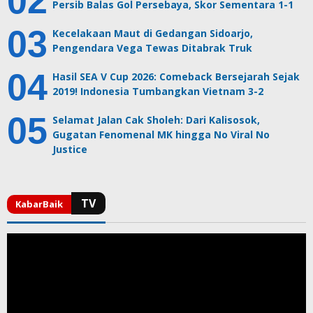
Persib Balas Gol Persebaya, Skor Sementara 1-1
Kecelakaan Maut di Gedangan Sidoarjo,
Pengendara Vega Tewas Ditabrak Truk
Hasil SEA V Cup 2026: Comeback Bersejarah Sejak
2019! Indonesia Tumbangkan Vietnam 3-2
Selamat Jalan Cak Sholeh: Dari Kalisosok,
Gugatan Fenomenal MK hingga No Viral No
Justice