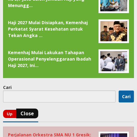
Menungg…
Haji 2027 Mulai Disiapkan, Kemenhaj
Perketat Syarat Kesehatan untuk
Tekan Angka …
Kemenhaj Mulai Lakukan Tahapan
Operasional Penyelenggaraan Ibadah
Haji 2027, Ini…
Cari
Cari
Perjalanan Orkestra SMA NU 1 Gresik: