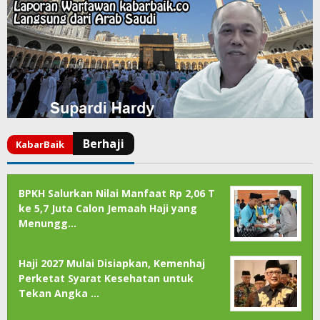
BPKH Salurkan Nilai Manfaat Rp 2,06 T
ke 5,7 Juta Calon Jemaah Haji yang
Menungg…
Haji 2027 Mulai Disiapkan, Kemenhaj
Perketat Syarat Kesehatan untuk
Tekan Angka …