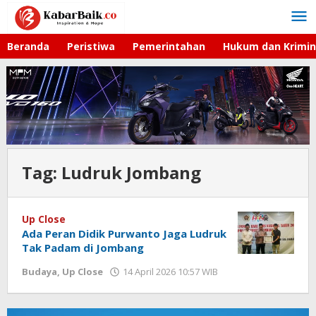
Lewati
ke
konten
Beranda
Peristiwa
Pemerintahan
Hukum dan Krimin
Tag:
Ludruk Jombang
Up Close
Ada Peran Didik Purwanto Jaga Ludruk
Tak Padam di Jombang
Budaya
,
Up Close
14 April 2026 10:57 WIB
oleh
Imam
WD