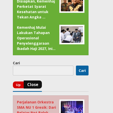
Disiapkan, Kemenhaj
Perketat Syarat
Kesehatan untuk
Tekan Angka …
Kemenhaj Mulai
Lakukan Tahapan
Operasional
Penyelenggaraan
Ibadah Haji 2027, Ini…
Cari
Cari
Perjalanan Orkestra
SMA NU 1 Gresik: Dari
Belajar Not Balok