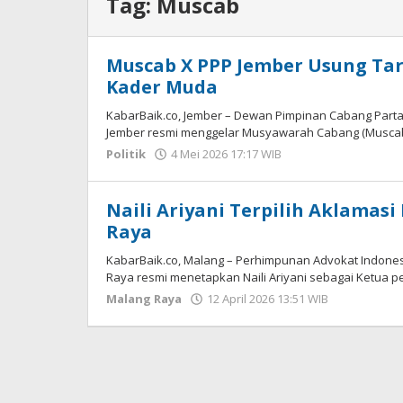
Tag:
Muscab
Muscab X PPP Jember Usung Targ
Kader Muda
KabarBaik.co, Jember – Dewan Pimpinan Cabang Par
Jember resmi menggelar Musyawarah Cabang (Muscab) 
Politik
4 Mei 2026 17:17 WIB
oleh
Gagah
Saputra
Naili Ariyani Terpilih Aklamasi
Raya
KabarBaik.co, Malang – Perhimpunan Advokat Indonesi
Raya resmi menetapkan Naili Ariyani sebagai Ketua pe
Malang Raya
12 April 2026 13:51 WIB
oleh
Faisal