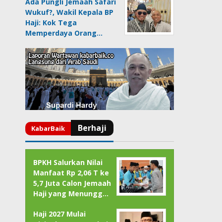
Ada Pungli Jemaah Safari
Wukuf?, Wakil Kepala BP
Haji: Kok Tega
Memperdaya Orang…
BPKH Salurkan Nilai
Manfaat Rp 2,06 T ke
5,7 Juta Calon Jemaah
Haji yang Menungg…
Haji 2027 Mulai