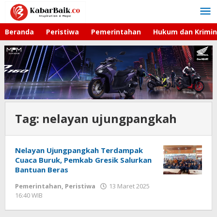
Lewati
ke
konten
Beranda
Peristiwa
Pemerintahan
Hukum dan Krimin
Tag:
nelayan ujungpangkah
Nelayan Ujungpangkah Terdampak
Cuaca Buruk, Pemkab Gresik Salurkan
Bantuan Beras
Pemerintahan
,
Peristiwa
13 Maret 2025
16:40 WIB
oleh
Andika
DP