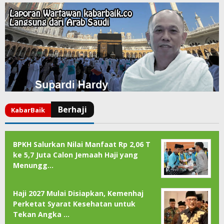
BPKH Salurkan Nilai Manfaat Rp 2,06 T
ke 5,7 Juta Calon Jemaah Haji yang
Menungg…
Haji 2027 Mulai Disiapkan, Kemenhaj
Perketat Syarat Kesehatan untuk
Tekan Angka …