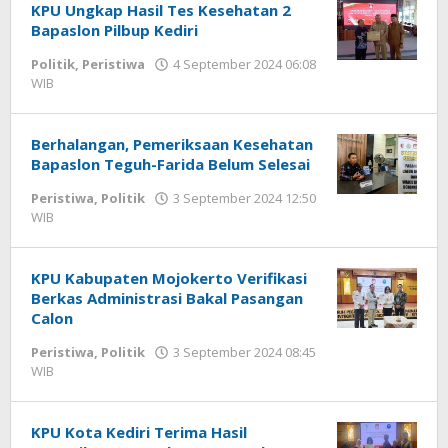
KPU Ungkap Hasil Tes Kesehatan 2
Bapaslon Pilbup Kediri
Politik
,
Peristiwa
4 September 2024 06:08
WIB
oleh
Andika
DP
Berhalangan, Pemeriksaan Kesehatan
Bapaslon Teguh-Farida Belum Selesai
Peristiwa
,
Politik
3 September 2024 12:50
WIB
oleh
Andika
DP
KPU Kabupaten Mojokerto Verifikasi
Berkas Administrasi Bakal Pasangan
Calon
Peristiwa
,
Politik
3 September 2024 08:45
WIB
oleh
Andika
DP
KPU Kota Kediri Terima Hasil