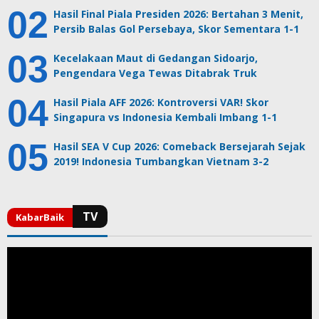
Hasil Final Piala Presiden 2026: Bertahan 3 Menit,
Persib Balas Gol Persebaya, Skor Sementara 1-1
Kecelakaan Maut di Gedangan Sidoarjo,
Pengendara Vega Tewas Ditabrak Truk
Hasil Piala AFF 2026: Kontroversi VAR! Skor
Singapura vs Indonesia Kembali Imbang 1-1
Hasil SEA V Cup 2026: Comeback Bersejarah Sejak
2019! Indonesia Tumbangkan Vietnam 3-2