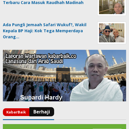
Terbaru Cara Masuk Raudhah Madinah
Ada Pungli Jemaah Safari Wukuf?, Wakil
Kepala BP Haji: Kok Tega Memperdaya
Orang…