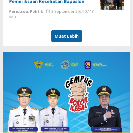
Pemeriksaan Kesehatan Bapaslon
Peristiwa
,
Politik
3 September 2024 07:13
WIB
oleh
Andika
DP
Muat Lebih