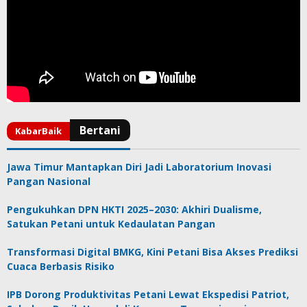
Jawa Timur Mantapkan Diri Jadi Laboratorium Inovasi
Pangan Nasional
Pengukuhkan DPN HKTI 2025–2030: Akhiri Dualisme,
Satukan Petani untuk Kedaulatan Pangan
Transformasi Digital BMKG, Kini Petani Bisa Akses Prediksi
Cuaca Berbasis Risiko
IPB Dorong Produktivitas Petani Lewat Ekspedisi Patriot,