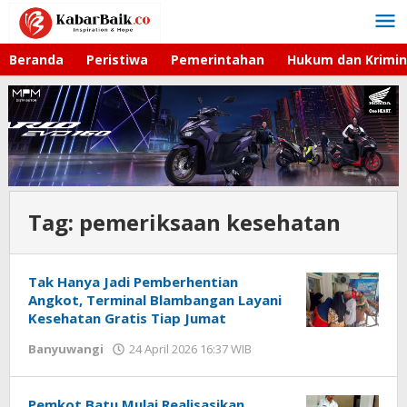
Lewati
ke
konten
Beranda
Peristiwa
Pemerintahan
Hukum dan Krimin
Tag:
pemeriksaan kesehatan
Tak Hanya Jadi Pemberhentian
Angkot, Terminal Blambangan Layani
Kesehatan Gratis Tiap Jumat
Banyuwangi
24 April 2026 16:37 WIB
oleh
Gagah
Saputra
Pemkot Batu Mulai Realisasikan