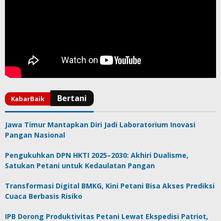
Jawa Timur Mantapkan Diri Jadi Laboratorium Inovasi
Pangan Nasional
Pengukuhkan DPN HKTI 2025–2030: Akhiri Dualisme,
Satukan Petani untuk Kedaulatan Pangan
Transformasi Digital BMKG, Kini Petani Bisa Akses Prediksi
Cuaca Berbasis Risiko
IPB Dorong Produktivitas Petani Lewat Ekspedisi Patriot,