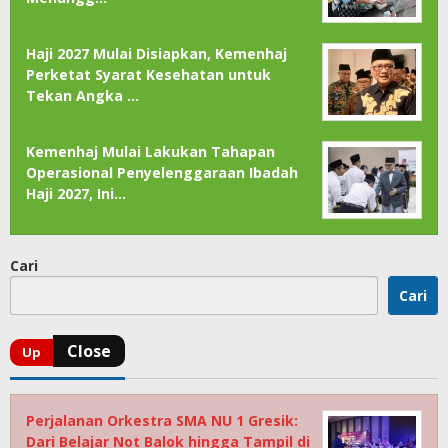
Haji 2027 Mulai Disiapkan, Kemenhaj
Perketat Syarat Kesehatan untuk
Tekan Angka …
Kemenhaj Mulai Lakukan Tahapan
Operasional Penyelenggaraan Ibadah
Haji 2027, Ini…
Cari
Cari
Perjalanan Orkestra SMA NU 1 Gresik:
Dari Belajar Not Balok hingga Tampil di