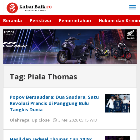
Lewati
ke
konten
Beranda
Peristiwa
Pemerintahan
Hukum dan Krimin
Tag:
Piala Thomas
Popov Bersaudara: Dua Saudara, Satu
Revolusi Prancis di Panggung Bulu
Tangkis Dunia
Olahraga
,
Up Close
3 Mei 2026 05:15 WIB
oleh
Hardy
Hasil dan Jadwal Thomas Cup 2026: