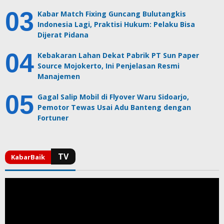
Kabar Match Fixing Guncang Bulutangkis
Indonesia Lagi, Praktisi Hukum: Pelaku Bisa
Dijerat Pidana
Kebakaran Lahan Dekat Pabrik PT Sun Paper
Source Mojokerto, Ini Penjelasan Resmi
Manajemen
Gagal Salip Mobil di Flyover Waru Sidoarjo,
Pemotor Tewas Usai Adu Banteng dengan
Fortuner