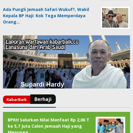
Ada Pungli Jemaah Safari Wukuf?, Wakil
Kepala BP Haji: Kok Tega Memperdaya
Orang…
BPKH Salurkan Nilai Manfaat Rp 2,06 T
ke 5,7 Juta Calon Jemaah Haji yang
Menungg…