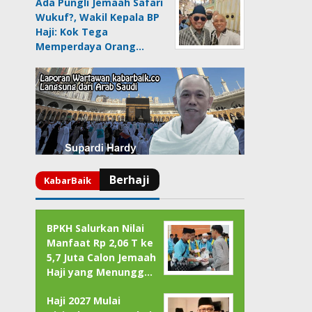
Ada Pungli Jemaah Safari
Wukuf?, Wakil Kepala BP
Haji: Kok Tega
Memperdaya Orang…
BPKH Salurkan Nilai
Manfaat Rp 2,06 T ke
5,7 Juta Calon Jemaah
Haji yang Menungg…
Haji 2027 Mulai