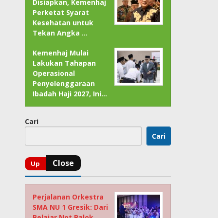
Disiapkan, Kemenhaj
Perketat Syarat
Kesehatan untuk
Tekan Angka …
Kemenhaj Mulai
Lakukan Tahapan
Operasional
Penyelenggaraan
Ibadah Haji 2027, Ini…
Cari
Cari
Perjalanan Orkestra
SMA NU 1 Gresik: Dari
Belajar Not Balok