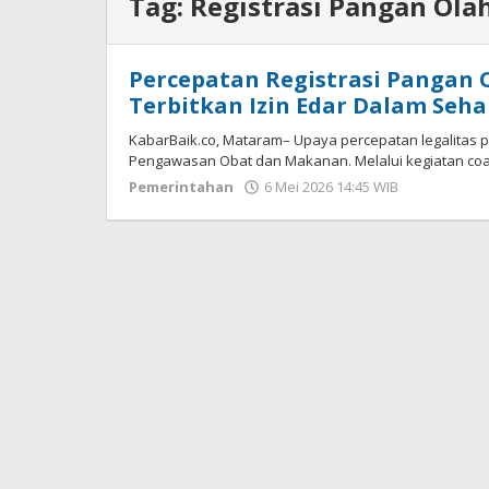
Tag:
Registrasi Pangan Ola
Percepatan Registrasi Pangan
Terbitkan Izin Edar Dalam Seha
KabarBaik.co, Mataram– Upaya percepatan legalitas 
Pengawasan Obat dan Makanan. Melalui kegiatan coac
Pemerintahan
6 Mei 2026 14:45 WIB
oleh
Imam
WD