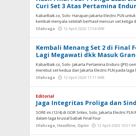
Curi Set 3 Atas Pertamina Endu
KabarBaik.co, Solo- Harapan Jakarta Electric PLN untuk
kembali menyala setelah berhasil mencuri set ketiga d
Olahraga
12 April 2026 17:54 WIB
oleh
Hardy
Kembali Menang Set 2 di Final F
Lagi Megawati dkk Masuk Grand
KabarBaik.co, Solo- Jakarta Pertamina Enduro (JPE) 
merebut set kedua dari Jakarta Electric PLN pada laga l
Olahraga
12 April 2026 17:11 WIB
oleh
Hardy
Editorial
Jaga Integritas Proliga dan Sin
SORE ini (12/4) di GOR Sritex, Solo, Jakarta Electric P
dalam laga krusial babak Final Four
Olahraga
,
Headline
,
Opini
12 April 2026 10:51 W