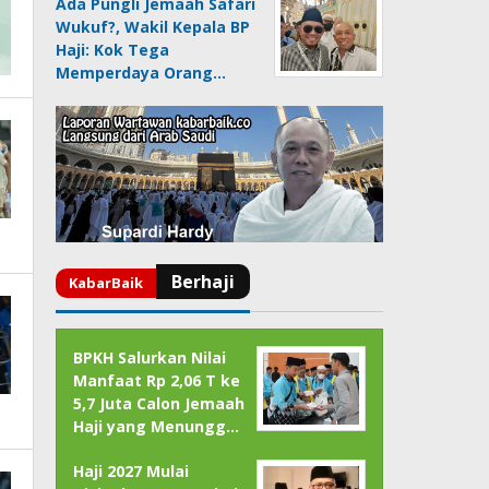
Ada Pungli Jemaah Safari
Wukuf?, Wakil Kepala BP
Haji: Kok Tega
Memperdaya Orang…
BPKH Salurkan Nilai
Manfaat Rp 2,06 T ke
5,7 Juta Calon Jemaah
Haji yang Menungg…
Haji 2027 Mulai