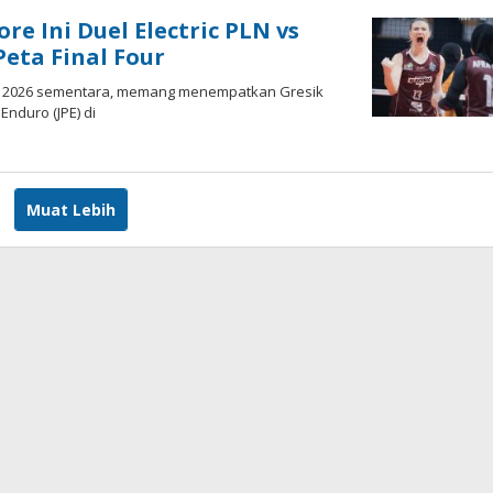
re Ini Duel Electric PLN vs
eta Final Four
iga 2026 sementara, memang menempatkan Gresik
nduro (JPE) di
h
dy
Muat Lebih