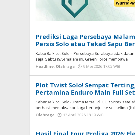
Prediksi Laga Persebaya Malam 
Persis Solo atau Tekad Sapu Ber
KabarBaik.co, Solo – Persebaya Surabaya tidak data
saja. Sabtu (9/5) malam ini, Green Force membawa
Headline
,
Olahraga
9 Mei 2026 17:05 WIB
oleh
Hard
Plot Twist Solo! Sempat Tertingg
Pertamina Enduro Main Full Set
KabarBaik.co, Solo- Drama tersaji di GOR Sritex setela
berhasil memaksakan laga berlanjut ke set kelima (ful
Olahraga
12 April 2026 18:19 WIB
oleh
Hardy
Hasil Final Four Proliga 2026: 