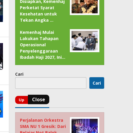
Disiapkan, Kemenhaj
Perketat Syarat
Kesehatan untuk
Tekan Angka …
Kemenhaj Mulai
Lakukan Tahapan
Operasional
Penyelenggaraan
Ibadah Haji 2027, Ini…
Cari
Cari
Perjalanan Orkestra
SMA NU 1 Gresik: Dari
Belajar Not Balok