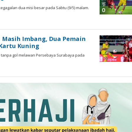
kegagalan dua misi besar pada Sabtu (9/5) malam.
ya Masih Imbang, Dua Pemain
Kartu Kuning
ng tanpa gol melawan Persebaya Surabaya pada