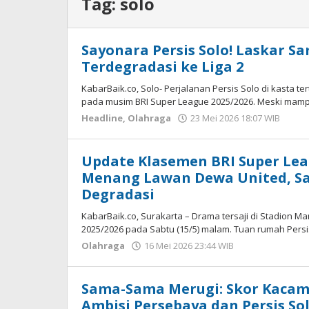
Tag:
solo
Sayonara Persis Solo! Laskar 
Terdegradasi ke Liga 2
KabarBaik.co, Solo- Perjalanan Persis Solo di kasta te
pada musim BRI Super League 2025/2026. Meski mam
Headline
,
Olahraga
23 Mei 2026 18:07 WIB
oleh
Hard
Update Klasemen BRI Super Leag
Menang Lawan Dewa United, Satu
Degradasi
KabarBaik.co, ​Surakarta – Drama tersaji di Stadion
2025/2026 pada Sabtu (15/5) malam. Tuan rumah Persi
Olahraga
16 Mei 2026 23:44 WIB
oleh
Hardy
Sama-Sama Merugi: Skor Kacam
Ambisi Persebaya dan Persis So