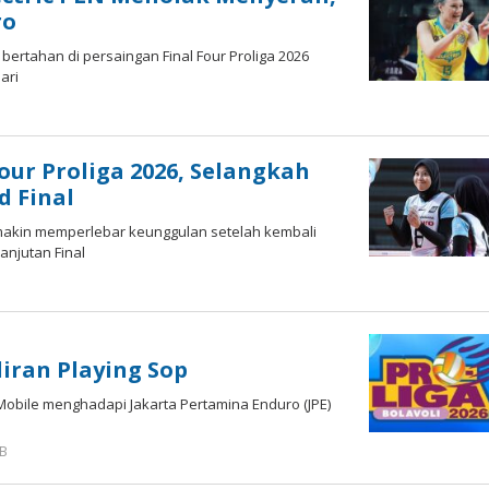
ro
 bertahan di persaingan Final Four Proliga 2026
ari
our Proliga 2026, Selangkah
 Final
semakin memperlebar keunggulan setelah kembali
anjutan Final
diran Playing Sop
LN Mobile menghadapi Jakarta Pertamina Enduro (JPE)
IB
oleh
Hardy