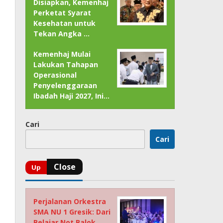
Disiapkan, Kemenhaj
Perketat Syarat
Kesehatan untuk
Tekan Angka …
Kemenhaj Mulai
Lakukan Tahapan
Operasional
Penyelenggaraan
Ibadah Haji 2027, Ini…
Cari
Cari
Perjalanan Orkestra
SMA NU 1 Gresik: Dari
Belajar Not Balok