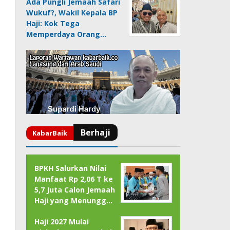
Ada Pungli Jemaah Safari
Wukuf?, Wakil Kepala BP
Haji: Kok Tega
Memperdaya Orang…
BPKH Salurkan Nilai
Manfaat Rp 2,06 T ke
5,7 Juta Calon Jemaah
Haji yang Menungg…
Haji 2027 Mulai