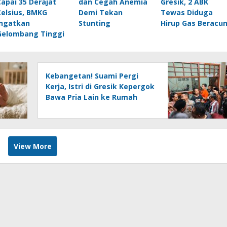
Capai 35 Derajat
dan Cegah Anemia
Gresik, 2 ABK
Celsius, BMKG
Demi Tekan
Tewas Diduga
Ingatkan
Stunting
Hirup Gas Beracu
Gelombang Tinggi
Kebangetan! Suami Pergi
Kerja, Istri di Gresik Kepergok
Bawa Pria Lain ke Rumah
View More