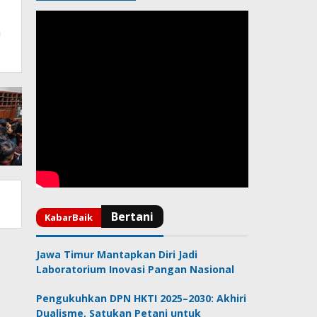
n
Jawa Timur Mantapkan Diri Jadi
Laboratorium Inovasi Pangan Nasional
Pengukuhkan DPN HKTI 2025–2030: Akhiri
Dualisme, Satukan Petani untuk