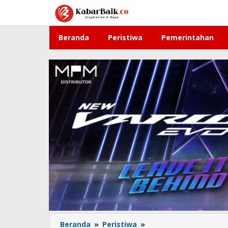
Lewati
ke
konten
Beranda
Peristiwa
Pemerintahan
Beranda
»
Peristiwa
»
Tegaskan