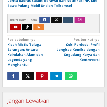
Cerita Badrus Salam: Berawal dari Notifikasi HP, Kini
Bawa Pulang Mobil Undian Telkomsel
Ikuti Kami Pada
Navigasi
Pos sebelumnya
Pos berikutnya
Kisah Mistis Telaga
Coki Pardede: Profil
pos
Sarangan: Antara
Lengkap Komika dengan
Keindahan Alam dan
Segudang Karya dan
Legenda yang
Kontroversi
Menghantui
Jangan Lewatkan