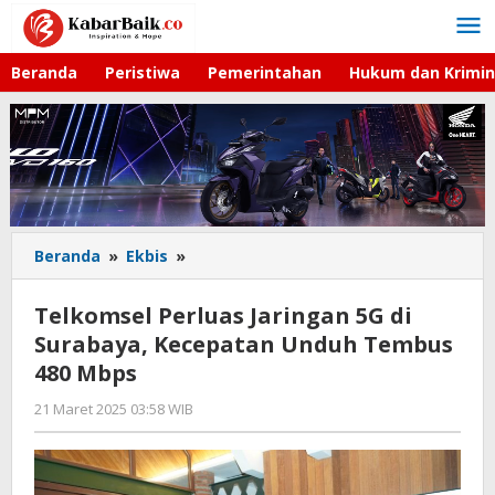
Lewati
ke
konten
Beranda
Peristiwa
Pemerintahan
Hukum dan Krimin
Beranda
»
Ekbis
»
Telkomsel
Perluas
Jaringan
Telkomsel Perluas Jaringan 5G di
5G
Surabaya, Kecepatan Unduh Tembus
di
480 Mbps
Surabaya,
Kecepatan
21 Maret 2025 03:58 WIB
oleh
Unduh
Gagah
Tembus
Saputra
480
Mbps