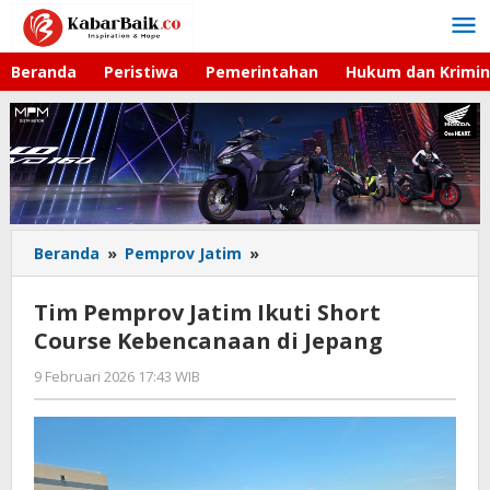
Lewati
ke
konten
Beranda
Peristiwa
Pemerintahan
Hukum dan Krimin
Beranda
»
Pemprov Jatim
»
Tim
Pemprov
Jatim
Tim Pemprov Jatim Ikuti Short
Ikuti
Course Kebencanaan di Jepang
Short
Course
9 Februari 2026 17:43 WIB
oleh
Kebencanaan
Gagah
di
Saputra
Jepang