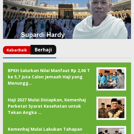
BPKH Salurkan Nilai Manfaat Rp 2,06 T
ke 5,7 Juta Calon Jemaah Haji yang
Menungg…
Haji 2027 Mulai Disiapkan, Kemenhaj
Perketat Syarat Kesehatan untuk
Tekan Angka …
Kemenhaj Mulai Lakukan Tahapan