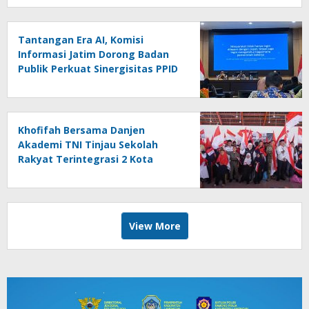
Tantangan Era AI, Komisi
Informasi Jatim Dorong Badan
Publik Perkuat Sinergisitas PPID
Khofifah Bersama Danjen
Akademi TNI Tinjau Sekolah
Rakyat Terintegrasi 2 Kota
Pasuruan
View More