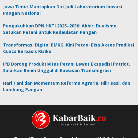
Jawa Timur Mantapkan Diri Jadi Laboratorium Inovasi
Pangan Nasional
Pengukuhkan DPN HKTI 2025–2030: Akhiri Dualisme,
Satukan Petani untuk Kedaulatan Pangan
Transformasi Digital BMKG, Kini Petani Bisa Akses Prediksi
Cuaca Berbasis Risiko
IPB Dorong Produktivitas Petani Lewat Ekspedisi Patriot,
Salurkan Benih Unggul di Kawasan Transmigrasi
Hari Tani dan Momentum Reforma Agraria, Hilirisasi, dan
Lumbung Pangan