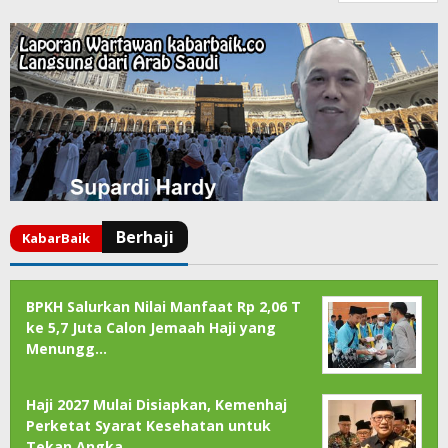
BPKH Salurkan Nilai Manfaat Rp 2,06 T
ke 5,7 Juta Calon Jemaah Haji yang
Menungg…
Haji 2027 Mulai Disiapkan, Kemenhaj
Perketat Syarat Kesehatan untuk
Tekan Angka …