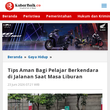
Lewati
ke
konten
Beranda
Peristiwa
Pemerintahan
Hukum dan Krimin
Beranda
»
Gaya Hidup
»
Tips
Aman
Bagi
Tips Aman Bagi Pelajar Berkendara
Pelajar
di Jalanan Saat Masa Liburan
Berkendara
di
23 Juni 2026 07:21 WIB
oleh
Jalanan
Imam
Saat
WD
Masa
Liburan