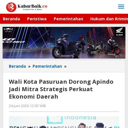
Lewati
ke
konten
Beranda
Peristiwa
Pemerintahan
Hukum dan Krimin
Beranda
»
Pemerintahan
»
Wali
Kota
Pasuruan
Wali Kota Pasuruan Dorong Apindo
Dorong
Jadi Mitra Strategis Perkuat
Apindo
Ekonomi Daerah
Jadi
Mitra
24 Juni 2026 12:05 WIB
oleh
Strategis
Gagah
Perkuat
Saputra
Ekonomi
Daerah