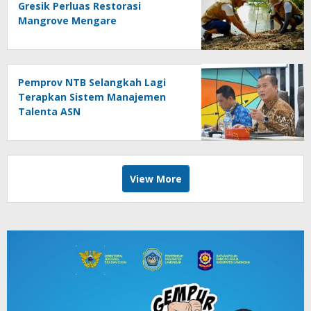
Gresik Perluas Restorasi
Mangrove Mengare
Pemprov NTB Selangkah Lagi
Terapkan Sistem Manajemen
Talenta ASN
View More