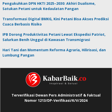
Pengukuhkan DPN HKTI 2025–2030: Akhiri Dualisme,
Satukan Petani untuk Kedaulatan Pangan
Transformasi Digital BMKG, Kini Petani Bisa Akses Prediksi
Cuaca Berbasis Risiko
IPB Dorong Produktivitas Petani Lewat Ekspedisi Patriot,
Salurkan Benih Unggul di Kawasan Transmigrasi
Hari Tani dan Momentum Reforma Agraria, Hilirisasi, dan
Lumbung Pangan
Terverifikasi Dewan Pers Administratif & Faktual
Nomor 1213/DP-Verifikasi/K/V/2024