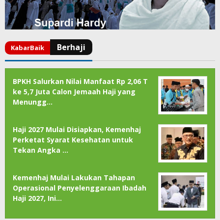
BPKH Salurkan Nilai Manfaat Rp 2,06 T
ke 5,7 Juta Calon Jemaah Haji yang
Menungg…
Haji 2027 Mulai Disiapkan, Kemenhaj
Perketat Syarat Kesehatan untuk
Tekan Angka …
Kemenhaj Mulai Lakukan Tahapan
Operasional Penyelenggaraan Ibadah
Haji 2027, Ini…