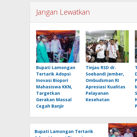
Jangan Lewatkan
Bupati Lamongan
Tinjau RSD dr.
Tertarik Adopsi
Soebandi Jember,
Inovasi Biopori
Ombudsman RI
Mahasiswa KKN,
Apresiasi Kualitas
Targetkan
Pelayanan
Gerakan Massal
Kesehatan
Cegah Banjir
Bupati Lamongan Tertarik