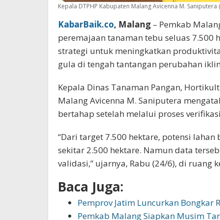
Kepala DTPHP Kabupaten Malang Avicenna M. Saniputera (f
KabarBaik.co
, Malang
– Pemkab Malang
peremajaan tanaman tebu seluas 7.500 h
strategi untuk meningkatkan produktivit
gula di tengah tantangan perubahan ikli
Kepala Dinas Tanaman Pangan, Hortikul
Malang Avicenna M. Saniputera mengataka
bertahap setelah melalui proses verifikas
“Dari target 7.500 hektare, potensi laha
sekitar 2.500 hektare. Namun data terseb
validasi,” ujarnya, Rabu (24/6), di ruang k
Baca Juga:
Pemprov Jatim Luncurkan Bongkar 
Pemkab Malang Siapkan Musim Ta