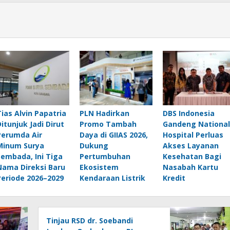
Tias Alvin Papatria
PLN Hadirkan
DBS Indonesia
Ditunjuk Jadi Dirut
Promo Tambah
Gandeng National
Perumda Air
Daya di GIIAS 2026,
Hospital Perluas
Minum Surya
Dukung
Akses Layanan
Sembada, Ini Tiga
Pertumbuhan
Kesehatan Bagi
Nama Direksi Baru
Ekosistem
Nasabah Kartu
Periode 2026–2029
Kendaraan Listrik
Kredit
Tinjau RSD dr. Soebandi