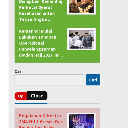
Disiapkan, Kemenhaj
Perketat Syarat
Kesehatan untuk
Tekan Angka …
Kemenhaj Mulai
Lakukan Tahapan
Operasional
Penyelenggaraan
Ibadah Haji 2027, Ini…
Cari
Cari
Perjalanan Orkestra
SMA NU 1 Gresik: Dari
Belajar Not Balok