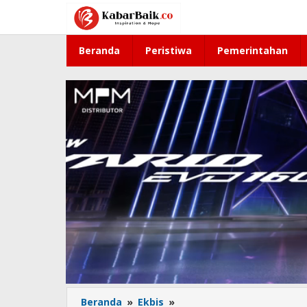
Lewati
ke
konten
Beranda
Peristiwa
Pemerintahan
Beranda
»
Ekbis
»
Pemkab