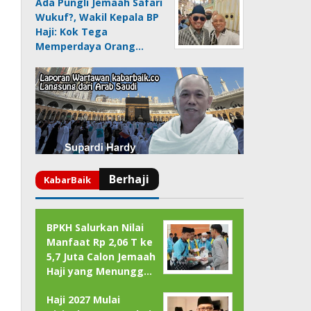
Ada Pungli Jemaah Safari
Wukuf?, Wakil Kepala BP
Haji: Kok Tega
Memperdaya Orang…
BPKH Salurkan Nilai
Manfaat Rp 2,06 T ke
5,7 Juta Calon Jemaah
Haji yang Menungg…
Haji 2027 Mulai