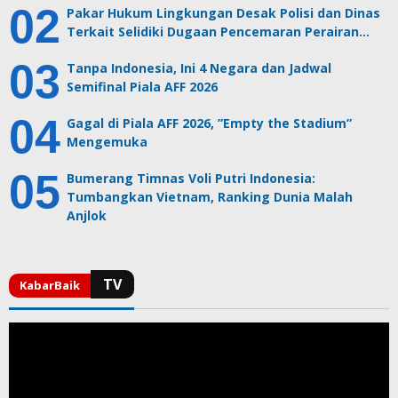
Pakar Hukum Lingkungan Desak Polisi dan Dinas
Terkait Selidiki Dugaan Pencemaran Perairan…
Tanpa Indonesia, Ini 4 Negara dan Jadwal
Semifinal Piala AFF 2026
Gagal di Piala AFF 2026, ”Empty the Stadium”
Mengemuka
Bumerang Timnas Voli Putri Indonesia:
Tumbangkan Vietnam, Ranking Dunia Malah
Anjlok