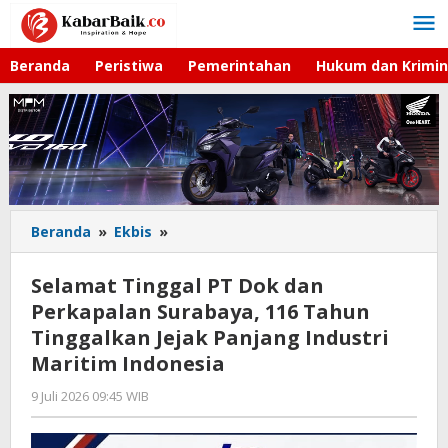
Lewati
ke
konten
Beranda
Peristiwa
Pemerintahan
Hukum dan Krimin
Beranda
»
Ekbis
»
Selamat
Tinggal
PT
Selamat Tinggal PT Dok dan
Dok
Perkapalan Surabaya, 116 Tahun
dan
Tinggalkan Jejak Panjang Industri
Perkapalan
Surabaya,
Maritim Indonesia
116
9 Juli 2026 09:45 WIB
oleh
Tahun
Imam
Tinggalkan
WD
Jejak