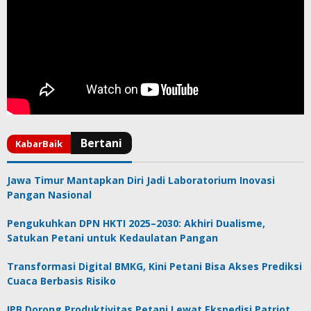
Jawa Timur Mantapkan Diri Jadi Laboratorium Inovasi
Pangan Nasional
Pengukuhkan DPN HKTI 2025–2030: Akhiri Dualisme,
Satukan Petani untuk Kedaulatan Pangan
Transformasi Digital BMKG, Kini Petani Bisa Akses Prediksi
Cuaca Berbasis Risiko
IPB Dorong Produktivitas Petani Lewat Ekspedisi Patriot,