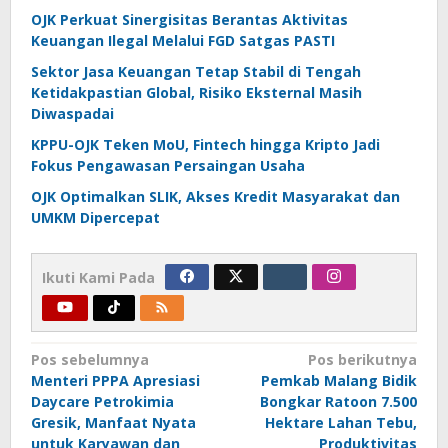
OJK Perkuat Sinergisitas Berantas Aktivitas
Keuangan Ilegal Melalui FGD Satgas PASTI
Sektor Jasa Keuangan Tetap Stabil di Tengah
Ketidakpastian Global, Risiko Eksternal Masih
Diwaspadai
KPPU-OJK Teken MoU, Fintech hingga Kripto Jadi
Fokus Pengawasan Persaingan Usaha
OJK Optimalkan SLIK, Akses Kredit Masyarakat dan
UMKM Dipercepat
Ikuti Kami Pada
Navigasi
Pos sebelumnya
Pos berikutnya
Menteri PPPA Apresiasi
Pemkab Malang Bidik
pos
Daycare Petrokimia
Bongkar Ratoon 7.500
Gresik, Manfaat Nyata
Hektare Lahan Tebu,
untuk Karyawan dan
Produktivitas