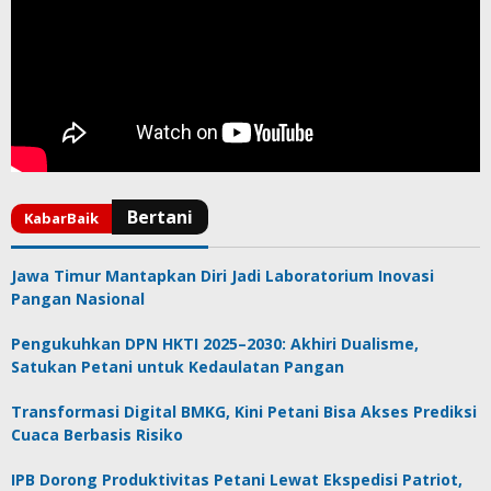
Jawa Timur Mantapkan Diri Jadi Laboratorium Inovasi
Pangan Nasional
Pengukuhkan DPN HKTI 2025–2030: Akhiri Dualisme,
Satukan Petani untuk Kedaulatan Pangan
Transformasi Digital BMKG, Kini Petani Bisa Akses Prediksi
Cuaca Berbasis Risiko
IPB Dorong Produktivitas Petani Lewat Ekspedisi Patriot,