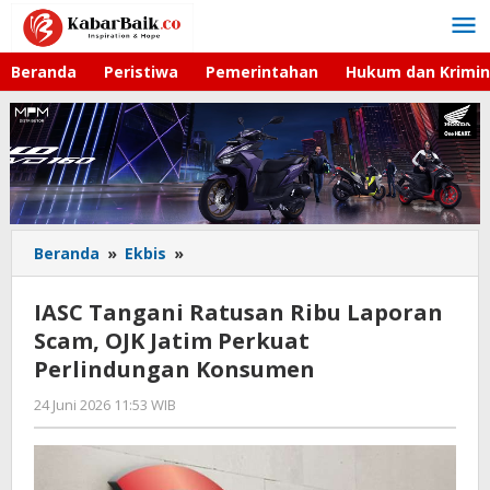
Lewati
ke
konten
Beranda
Peristiwa
Pemerintahan
Hukum dan Krimin
Beranda
»
Ekbis
»
IASC
Tangani
Ratusan
IASC Tangani Ratusan Ribu Laporan
Ribu
Scam, OJK Jatim Perkuat
Laporan
Perlindungan Konsumen
Scam,
OJK
24 Juni 2026 11:53 WIB
oleh
Jatim
Imam
Perkuat
WD
Perlindungan
Konsumen