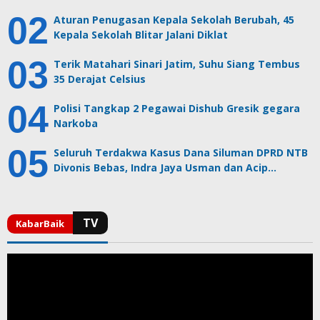
Aturan Penugasan Kepala Sekolah Berubah, 45
Kepala Sekolah Blitar Jalani Diklat
Terik Matahari Sinari Jatim, Suhu Siang Tembus
35 Derajat Celsius
Polisi Tangkap 2 Pegawai Dishub Gresik gegara
Narkoba
Seluruh Terdakwa Kasus Dana Siluman DPRD NTB
Divonis Bebas, Indra Jaya Usman dan Acip…