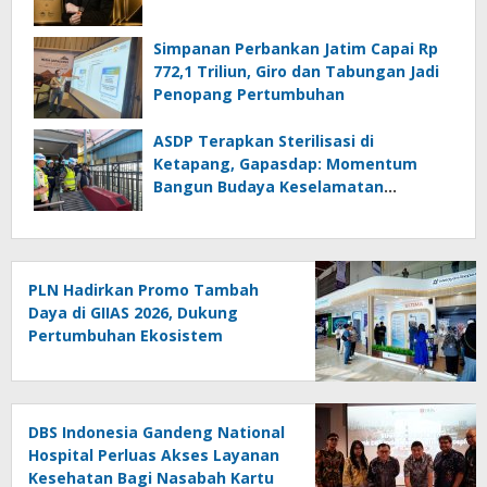
Simpanan Perbankan Jatim Capai Rp
772,1 Triliun, Giro dan Tabungan Jadi
Penopang Pertumbuhan
ASDP Terapkan Sterilisasi di
Ketapang, Gapasdap: Momentum
Bangun Budaya Keselamatan
Pelayaran
PLN Hadirkan Promo Tambah
Daya di GIIAS 2026, Dukung
Pertumbuhan Ekosistem
Kendaraan Listrik
DBS Indonesia Gandeng National
Hospital Perluas Akses Layanan
Kesehatan Bagi Nasabah Kartu