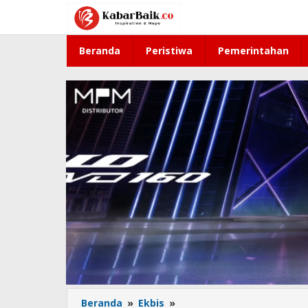
Lewati
ke
konten
Beranda
Peristiwa
Pemerintahan
Beranda
»
Ekbis
»
OJK