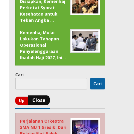
Disiapkan, Kemenhaj
Perketat Syarat
Kesehatan untuk
Tekan Angka …
Kemenhaj Mulai
Lakukan Tahapan
Operasional
Penyelenggaraan
Ibadah Haji 2027, Ini…
Cari
Cari
Perjalanan Orkestra
SMA NU 1 Gresik: Dari
Belajar Not Balok