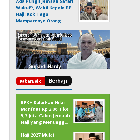
Ada Pungli Jemaah Safari
Wukuf?, Wakil Kepala BP
Haji: Kok Tega
Memperdaya Orang…
BPKH Salurkan Nilai
Manfaat Rp 2,06 T ke
5,7 Juta Calon Jemaah
Haji yang Menungg…
Haji 2027 Mulai