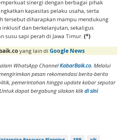
mperkuat sinergi dengan berbagai pihak
gkatkan kapasitas pelaku usaha, serta
ngkah tersebut diharapkan mampu mendukung
nklusif dan berkelanjutan, sekaligus
n susu sapi perah di Jawa Timur.
(*)
baik.co
yang lain di
Google News
dalam WhatsApp Channel
KabarBaik.co
. Melalui
 mengirimkan pesan rekomendasi berita-berita
olitik, pemerintahan hingga update kabar seputar
Untuk dapat bergabung silakan klik
di sini
Enterprise Resource Planning
ERP
ojk