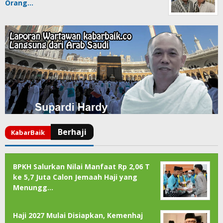
Orang…
BPKH Salurkan Nilai Manfaat Rp 2,06 T
ke 5,7 Juta Calon Jemaah Haji yang
Menungg…
Haji 2027 Mulai Disiapkan, Kemenhaj