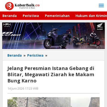
Lewati
ke
konten
Beranda
Peristiwa
Pemerintahan
Hukum dan Krimin
Beranda
»
Peristiwa
»
Jelang
Peresmian
Istana
Jelang Peresmian Istana Gebang di
Gebang
Blitar, Megawati Ziarah ke Makam
di
Bung Karno
Blitar,
Megawati
14 Juni 2026 17:23 WIB
oleh
Ziarah
Faisal
ke
Makam
Bung