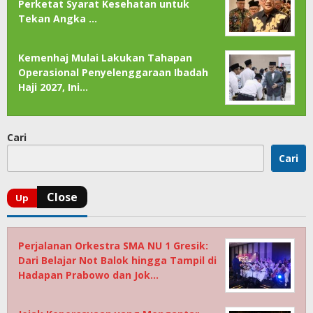
Perketat Syarat Kesehatan untuk
Tekan Angka …
Kemenhaj Mulai Lakukan Tahapan
Operasional Penyelenggaraan Ibadah
Haji 2027, Ini…
Cari
Cari
Perjalanan Orkestra SMA NU 1 Gresik:
Dari Belajar Not Balok hingga Tampil di
Hadapan Prabowo dan Jok…