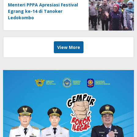
Menteri PPPA Apresiasi Festival
Egrang ke-14 di Tanoker
Ledokombo
View More