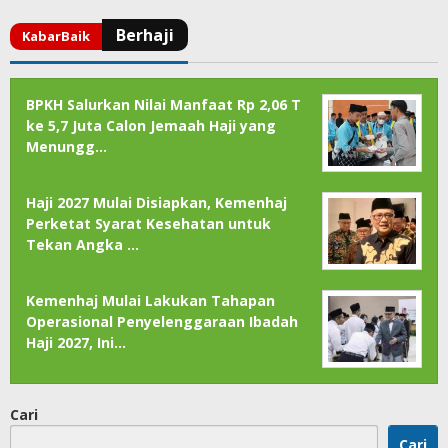
BPKH Salurkan Nilai Manfaat Rp 2,06 T
ke 5,7 Juta Calon Jemaah Haji yang
Menungg…
Haji 2027 Mulai Disiapkan, Kemenhaj
Perketat Syarat Kesehatan untuk
Tekan Angka …
Kemenhaj Mulai Lakukan Tahapan
Operasional Penyelenggaraan Ibadah
Haji 2027, Ini…
Cari
Cari