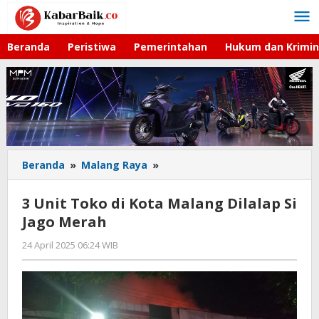
Lewati
ke
konten
Beranda
Peristiwa
Pemerintahan
Hukum dan Krimin
Beranda
»
Malang Raya
»
3
Unit
Toko
3 Unit Toko di Kota Malang Dilalap Si
di
Jago Merah
Kota
Malang
24 April 2025 06:24 WIB
oleh
Dilalap
Faisal
Si
Jago
Merah