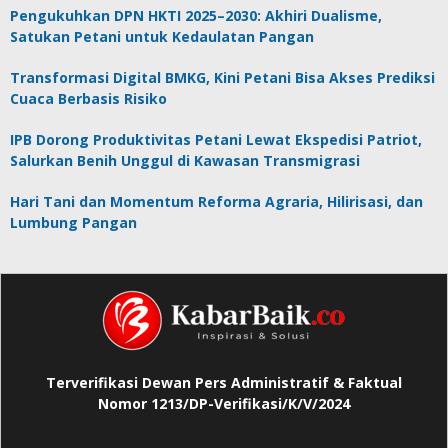
Pengukuhkan DPN HKTI 2025–2030: Akhiri Dualisme,
Satukan Petani untuk Kedaulatan Pangan
Transformasi Digital BMKG, Kini Petani Bisa Akses Prediksi
Cuaca Berbasis Risiko
IPB Dorong Produktivitas Petani Lewat Ekspedisi Patriot,
Salurkan Benih Unggul di Kawasan Transmigrasi
Hari Tani dan Momentum Reforma Agraria, Hilirisasi, dan
Lumbung Pangan
Terverifikasi Dewan Pers Administratif & Faktual
Nomor 1213/DP-Verifikasi/K/V/2024