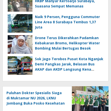
HKBP Manyar Kertoarjo Surabaya,
Suasana Sempat Memanas
Naik 9 Persen, Pengguna Commuter
Line Area 8 Surabaya Tembus 1,37
Juta
Drone Terus Dikerahkan Padamkan
Kebakaran Bromo, Helikopter Water
Bombing Mulai Bertugas Besok
Sok Jago Terobos Pusat Kota Nganjuk
Demi Pangkas Jarak, Belasan Bus
AKAP dan AKDP Langsung Kena
Tilang
Puluhan Dokter Spesialis Siaga
di Muktamar NU 2026, LKNU
Jombang Buka Posko Kesehatan
24 Jam