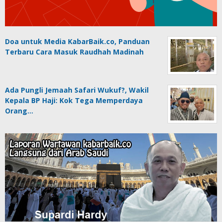
Doa untuk Media KabarBaik.co, Panduan
Terbaru Cara Masuk Raudhah Madinah
Ada Pungli Jemaah Safari Wukuf?, Wakil
Kepala BP Haji: Kok Tega Memperdaya
Orang…