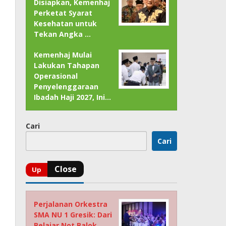
Disiapkan, Kemenhaj
Perketat Syarat
Kesehatan untuk
Tekan Angka …
Kemenhaj Mulai
Lakukan Tahapan
Operasional
Penyelenggaraan
Ibadah Haji 2027, Ini…
Cari
Cari
Perjalanan Orkestra
SMA NU 1 Gresik: Dari
Belajar Not Balok