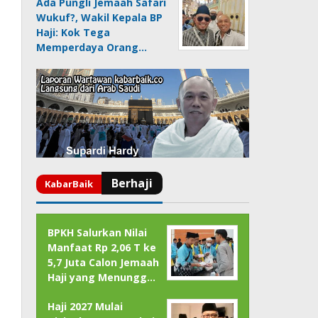
Ada Pungli Jemaah Safari
Wukuf?, Wakil Kepala BP
Haji: Kok Tega
Memperdaya Orang…
BPKH Salurkan Nilai
Manfaat Rp 2,06 T ke
5,7 Juta Calon Jemaah
Haji yang Menungg…
Haji 2027 Mulai