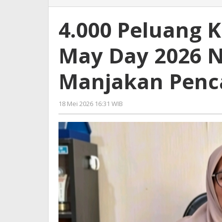
Peluang
Kerja
4.000 Peluang K
Menanti,
Job
May Day 2026 N
Fair
May
Day
Manjakan Penc
2026
Nganjuk
Siap
18 Mei 2026 16:31 WIB
oleh
Manjakan
Gagah
Pencaker
Saputra