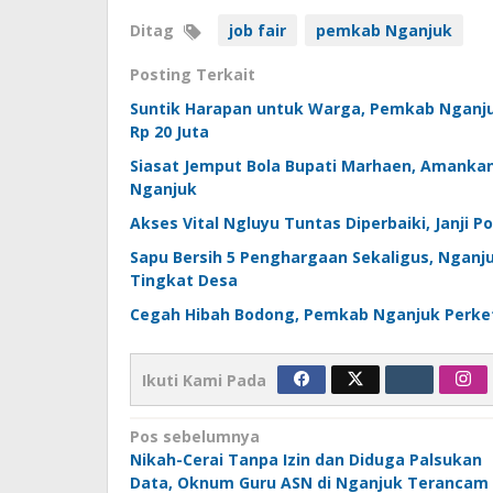
Ditag
job fair
pemkab Nganjuk
Posting Terkait
Suntik Harapan untuk Warga, Pemkab Nganj
Rp 20 Juta
Siasat Jemput Bola Bupati Marhaen, Amankan 
Nganjuk
Akses Vital Ngluyu Tuntas Diperbaiki, Janji 
Sapu Bersih 5 Penghargaan Sekaligus, Ngan
Tingkat Desa
Cegah Hibah Bodong, Pemkab Nganjuk Perket
Ikuti Kami Pada
Navigasi
Pos sebelumnya
Nikah-Cerai Tanpa Izin dan Diduga Palsukan
pos
Data, Oknum Guru ASN di Nganjuk Terancam