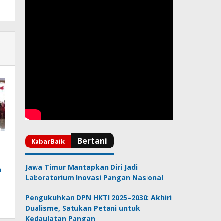
Jawa Timur Mantapkan Diri Jadi
h
Laboratorium Inovasi Pangan Nasional
Pengukuhkan DPN HKTI 2025–2030: Akhiri
Dualisme, Satukan Petani untuk
Kedaulatan Pangan