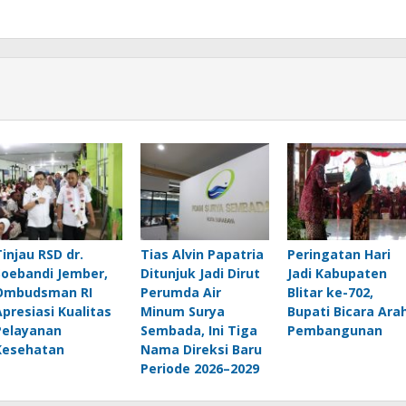
Tinjau RSD dr.
Tias Alvin Papatria
Peringatan Hari
Soebandi Jember,
Ditunjuk Jadi Dirut
Jadi Kabupaten
Ombudsman RI
Perumda Air
Blitar ke-702,
Apresiasi Kualitas
Minum Surya
Bupati Bicara Ara
Pelayanan
Sembada, Ini Tiga
Pembangunan
Kesehatan
Nama Direksi Baru
Periode 2026–2029