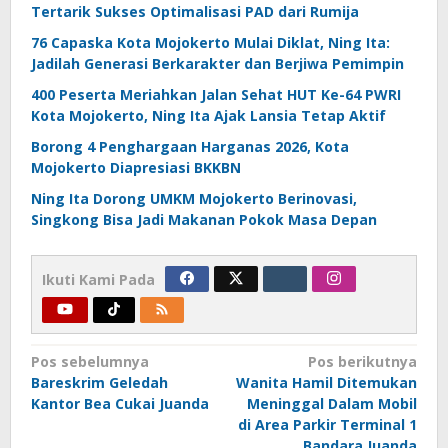
Tertarik Sukses Optimalisasi PAD dari Rumija
76 Capaska Kota Mojokerto Mulai Diklat, Ning Ita:
Jadilah Generasi Berkarakter dan Berjiwa Pemimpin
400 Peserta Meriahkan Jalan Sehat HUT Ke-64 PWRI
Kota Mojokerto, Ning Ita Ajak Lansia Tetap Aktif
Borong 4 Penghargaan Harganas 2026, Kota
Mojokerto Diapresiasi BKKBN
Ning Ita Dorong UMKM Mojokerto Berinovasi,
Singkong Bisa Jadi Makanan Pokok Masa Depan
Ikuti Kami Pada
Navigasi
Pos sebelumnya
Pos berikutnya
Bareskrim Geledah
Wanita Hamil Ditemukan
pos
Kantor Bea Cukai Juanda
Meninggal Dalam Mobil
di Area Parkir Terminal 1
Bandara Juanda