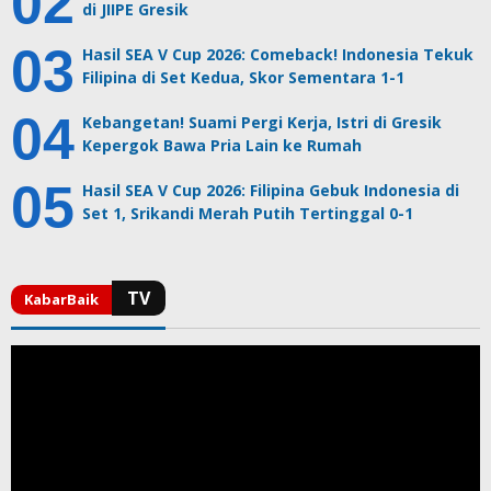
di JIIPE Gresik
Hasil SEA V Cup 2026: Comeback! Indonesia Tekuk
Filipina di Set Kedua, Skor Sementara 1-1
Kebangetan! Suami Pergi Kerja, Istri di Gresik
Kepergok Bawa Pria Lain ke Rumah
Hasil SEA V Cup 2026: Filipina Gebuk Indonesia di
Set 1, Srikandi Merah Putih Tertinggal 0-1