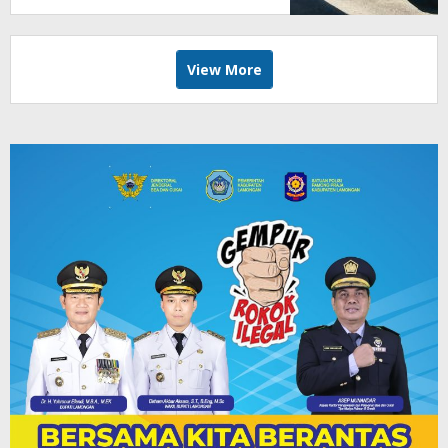
View More