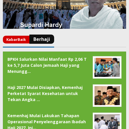
BPKH Salurkan Nilai Manfaat Rp 2,06 T
ke 5,7 Juta Calon Jemaah Haji yang
Menungg…
Haji 2027 Mulai Disiapkan, Kemenhaj
Perketat Syarat Kesehatan untuk
Tekan Angka …
Kemenhaj Mulai Lakukan Tahapan
Operasional Penyelenggaraan Ibadah
Haji 2027, Ini…