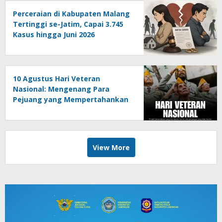
Perceraian di Kabupaten Malang
Tertinggi se-Jatim, Capai 3.745
Kasus hingga Juni 2026
10 Agustus Hari Veteran
Nasional: Mengenang Para
Pejuang yang Mempertahankan
Kemerdekaan
View More