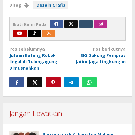
Ditag
Desain Grafis
Ikuti Kami Pada
Navigasi
Pos sebelumnya
Pos berikutnya
Jutaan Batang Rokok
SIG Dukung Pemprov
pos
Ilegal di Tulungagung
Jatim Jaga Lingkungan
Dimusnahkan
Jangan Lewatkan
Perceraian di Kabupaten Malang