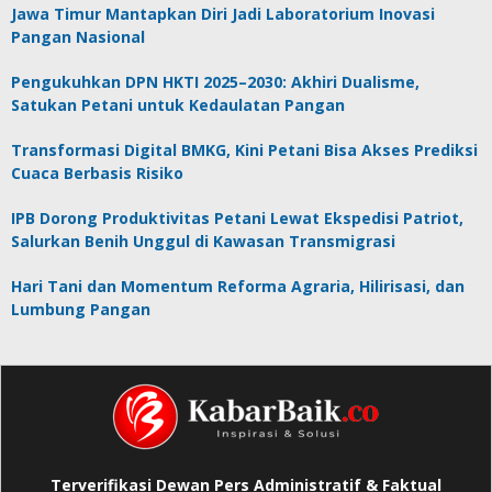
Jawa Timur Mantapkan Diri Jadi Laboratorium Inovasi
Pangan Nasional
Pengukuhkan DPN HKTI 2025–2030: Akhiri Dualisme,
Satukan Petani untuk Kedaulatan Pangan
Transformasi Digital BMKG, Kini Petani Bisa Akses Prediksi
Cuaca Berbasis Risiko
IPB Dorong Produktivitas Petani Lewat Ekspedisi Patriot,
Salurkan Benih Unggul di Kawasan Transmigrasi
Hari Tani dan Momentum Reforma Agraria, Hilirisasi, dan
Lumbung Pangan
Terverifikasi Dewan Pers Administratif & Faktual