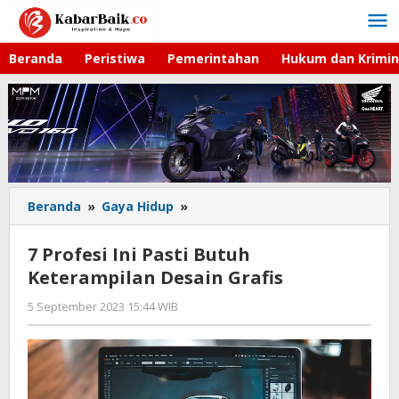
Lewati
ke
konten
Beranda
Peristiwa
Pemerintahan
Hukum dan Krimin
Beranda
»
Gaya Hidup
»
7
Profesi
Ini
7 Profesi Ini Pasti Butuh
Pasti
Keterampilan Desain Grafis
Butuh
Keterampilan
5 September 2023 15:44 WIB
oleh
Desain
Azka
Grafis