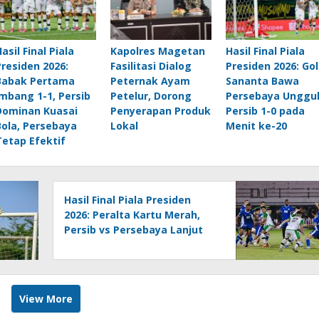
asil Final Piala
Kapolres Magetan
Hasil Final Piala
Presiden 2026:
Fasilitasi Dialog
Presiden 2026: Gol
Babak Pertama
Peternak Ayam
Sananta Bawa
Imbang 1-1, Persib
Petelur, Dorong
Persebaya Unggul
Dominan Kuasai
Penyerapan Produk
Persib 1-0 pada
Bola, Persebaya
Lokal
Menit ke-20
Tetap Efektif
Hasil Final Piala Presiden
2026: Peralta Kartu Merah,
Persib vs Persebaya Lanjut
Adu Penalti
View More