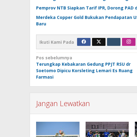
Pemprov NTB Siapkan Tarif IPR, Dorong PAD
Merdeka Copper Gold Bukukan Pendapatan US$
Baru
Ikuti Kami Pada
Navigasi
Pos sebelumnya
Terungkap Kebakaran Gedung PPJT RSU dr
pos
Soetomo Dipicu Korsleting Lemari Es Ruang
Farmasi
Jangan Lewatkan