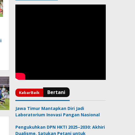
i
Jawa Timur Mantapkan Diri Jadi
Laboratorium Inovasi Pangan Nasional
Pengukuhkan DPN HKTI 2025–2030: Akhiri
Dualisme, Satukan Petani untuk