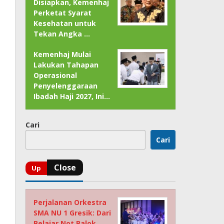
Disiapkan, Kemenhaj
Perketat Syarat
Kesehatan untuk
Tekan Angka …
Kemenhaj Mulai
Lakukan Tahapan
Operasional
Penyelenggaraan
Ibadah Haji 2027, Ini…
Cari
Cari
Perjalanan Orkestra
SMA NU 1 Gresik: Dari
Belajar Not Balok