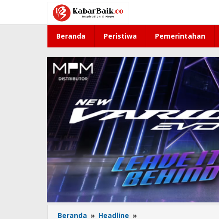
Lewati
ke
konten
Beranda
Peristiwa
Pemerintahan
Beranda
»
Headline
»
9