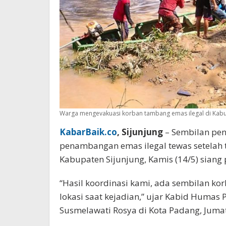
Warga mengevakuasi korban tambang emas ilegal di Kabu
KabarBaik.co
, Sijunjung
– Sembilan pen
penambangan emas ilegal tewas setelah t
Kabupaten Sijunjung, Kamis (14/5) siang 
“Hasil koordinasi kami, ada sembilan ko
lokasi saat kejadian,” ujar Kabid Huma
Susmelawati Rosya di Kota Padang, Jumat