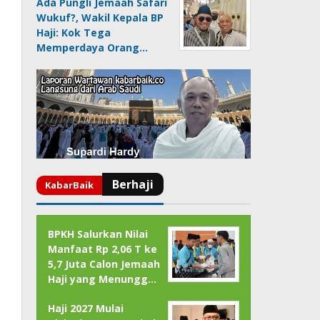
Ada Pungli Jemaah Safari
Wukuf?, Wakil Kepala BP
Haji: Kok Tega
Memperdaya Orang…
BPKH Salurkan Nilai
Manfaat Rp 2,06 T ke
5,7 Juta Calon Jemaah
Haji yang Menungg…
Haji 2027 Mulai