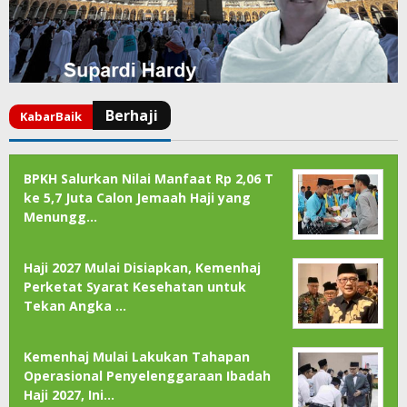
BPKH Salurkan Nilai Manfaat Rp 2,06 T
ke 5,7 Juta Calon Jemaah Haji yang
Menungg…
Haji 2027 Mulai Disiapkan, Kemenhaj
Perketat Syarat Kesehatan untuk
Tekan Angka …
Kemenhaj Mulai Lakukan Tahapan
Operasional Penyelenggaraan Ibadah
Haji 2027, Ini…