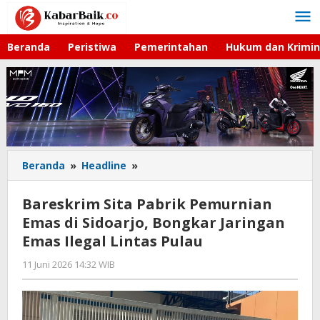
Lewati
ke
konten
Beranda
Peristiwa
Pemerintahan
Hukum dan Krimin
Beranda
»
Headline
»
Bareskrim
Sita
Pabrik
Bareskrim Sita Pabrik Pemurnian
Pemurnian
Emas di Sidoarjo, Bongkar Jaringan
Emas
Emas Ilegal Lintas Pulau
di
Sidoarjo,
11 Juni 2026 14:32 WIB
oleh
Bongkar
Andika
Jaringan
DP
Emas
Ilegal