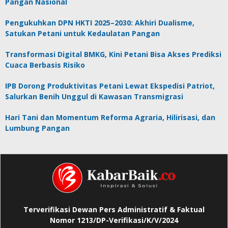
Pangan Nasional
Pengukuhkan DPN HKTI 2025–2030: Akhiri Dualisme,
Satukan Petani untuk Kedaulatan Pangan
Transformasi Digital BMKG, Kini Petani Bisa Akses Prediksi
Cuaca Berbasis Risiko
IPB Dorong Produktivitas Petani Lewat Ekspedisi Patriot,
Salurkan Benih Unggul di Kawasan Transmigrasi
Hari Tani dan Momentum Reforma Agraria, Hilirisasi, dan
Lumbung Pangan
Terverifikasi Dewan Pers Administratif & Faktual
Nomor 1213/DP-Verifikasi/K/V/2024