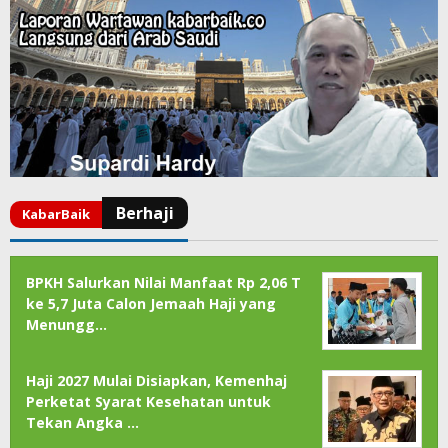
BPKH Salurkan Nilai Manfaat Rp 2,06 T
ke 5,7 Juta Calon Jemaah Haji yang
Menungg…
Haji 2027 Mulai Disiapkan, Kemenhaj
Perketat Syarat Kesehatan untuk
Tekan Angka …