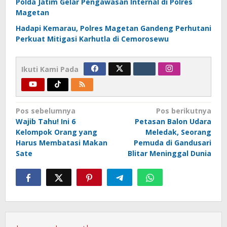
Polda Jatim Gelar Pengawasan Internal di Polres
Magetan
Hadapi Kemarau, Polres Magetan Gandeng Perhutani
Perkuat Mitigasi Karhutla di Cemorosewu
Ikuti Kami Pada
Navigasi
Pos sebelumnya
Pos berikutnya
Wajib Tahu! Ini 6
Petasan Balon Udara
pos
Kelompok Orang yang
Meledak, Seorang
Harus Membatasi Makan
Pemuda di Gandusari
Sate
Blitar Meninggal Dunia