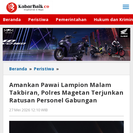
Lewati
ke
konten
Beranda
Peristiwa
Pemerintahan
Hukum dan Krimin
Beranda
»
Peristiwa
»
Amankan
Pawai
Lampion
Amankan Pawai Lampion Malam
Malam
Takbiran, Polres Magetan Terjunkan
Takbiran,
Ratusan Personel Gabungan
Polres
Magetan
27 Mei 2026 12:10 WIB
oleh
Terjunkan
Gagah
Ratusan
Saputra
Personel
Gabungan