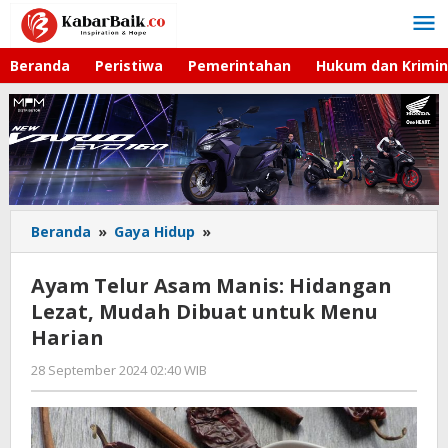
Lewati
ke
konten
Beranda
Peristiwa
Pemerintahan
Hukum dan Krimin
Beranda
»
Gaya Hidup
»
Ayam
Telur
Asam
Ayam Telur Asam Manis: Hidangan
Manis:
Lezat, Mudah Dibuat untuk Menu
Hidangan
Harian
Lezat,
Mudah
28 September 2024 02:40 WIB
oleh
Dibuat
Lilis
untuk
Dewi
Menu
Harian