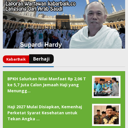
BPKH Salurkan Nilai Manfaat Rp 2,06 T
ke 5,7 Juta Calon Jemaah Haji yang
Menungg…
Haji 2027 Mulai Disiapkan, Kemenhaj
Perketat Syarat Kesehatan untuk
Tekan Angka …