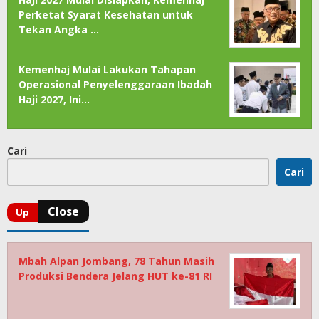
Perketat Syarat Kesehatan untuk
Tekan Angka …
Kemenhaj Mulai Lakukan Tahapan
Operasional Penyelenggaraan Ibadah
Haji 2027, Ini…
Cari
Cari
Mbah Alpan Jombang, 78 Tahun Masih
Produksi Bendera Jelang HUT ke-81 RI