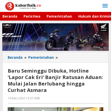
Lewati
ke
konten
Beranda
Peristiwa
Pemerintahan
Hukum dan Krimin
Beranda
»
Pemerintahan
»
Baru
Seminggu
Dibuka,
Baru Seminggu Dibuka, Hotline
Hotline
‘Lapor Cak Eri’ Banjir Ratusan Aduan:
'Lapor
Mulai Jalan Berlubang hingga
Cak
Eri'
Curhat Asmara
Banjir
19 Mei 2026 13:01 WIB
oleh
Ratusan
Imam
Aduan:
WD
Mulai