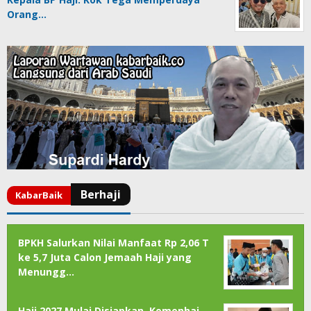
Orang…
BPKH Salurkan Nilai Manfaat Rp 2,06 T
ke 5,7 Juta Calon Jemaah Haji yang
Menungg…
Haji 2027 Mulai Disiapkan, Kemenhaj