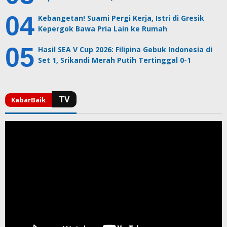
Kebangetan! Suami Pergi Kerja, Istri di Gresik
Kepergok Bawa Pria Lain ke Rumah
Hasil SEA V Cup 2026: Filipina Gebuk Indonesia di
Set 1, Srikandi Merah Putih Tertinggal 0-1