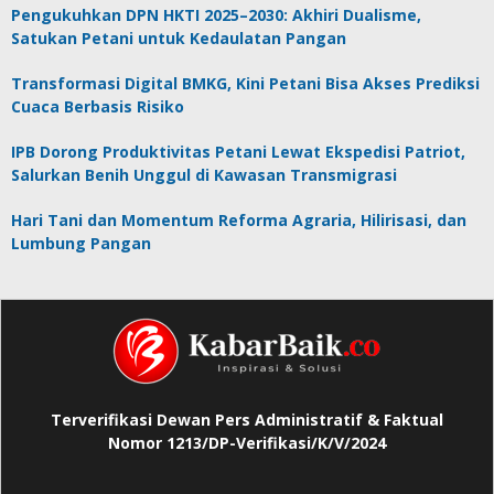
Pengukuhkan DPN HKTI 2025–2030: Akhiri Dualisme,
Satukan Petani untuk Kedaulatan Pangan
Transformasi Digital BMKG, Kini Petani Bisa Akses Prediksi
Cuaca Berbasis Risiko
IPB Dorong Produktivitas Petani Lewat Ekspedisi Patriot,
Salurkan Benih Unggul di Kawasan Transmigrasi
Hari Tani dan Momentum Reforma Agraria, Hilirisasi, dan
Lumbung Pangan
Terverifikasi Dewan Pers Administratif & Faktual
Nomor 1213/DP-Verifikasi/K/V/2024