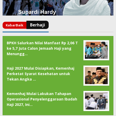
BPKH Salurkan Nilai Manfaat Rp 2,06 T
ke 5,7 Juta Calon Jemaah Haji yang
Menungg…
Haji 2027 Mulai Disiapkan, Kemenhaj
Perketat Syarat Kesehatan untuk
Tekan Angka …
Kemenhaj Mulai Lakukan Tahapan
Operasional Penyelenggaraan Ibadah
Haji 2027, Ini…