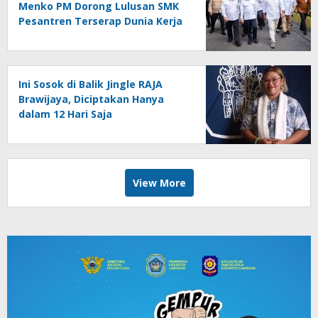
Menko PM Dorong Lulusan SMK
Pesantren Terserap Dunia Kerja
Ini Sosok di Balik Jingle RAJA
Brawijaya, Diciptakan Hanya
dalam 12 Hari Saja
View More