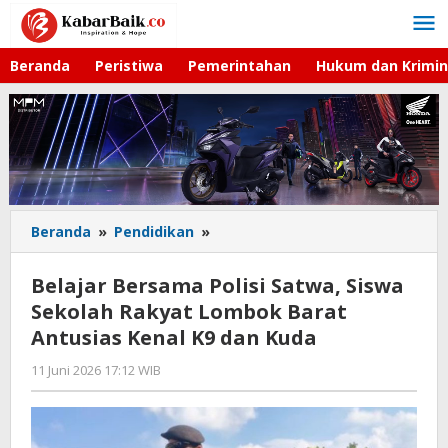
Lewati
ke
konten
Beranda
Peristiwa
Pemerintahan
Hukum dan Krimin
Beranda
»
Pendidikan
»
Belajar
Bersama
Polisi
Belajar Bersama Polisi Satwa, Siswa
Satwa,
Sekolah Rakyat Lombok Barat
Siswa
Antusias Kenal K9 dan Kuda
Sekolah
Rakyat
11 Juni 2026 17:12 WIB
oleh
Lombok
Faisal
Barat
Antusias
Kenal