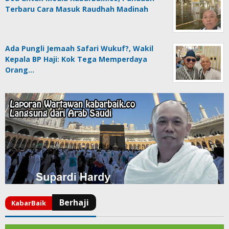
Terbaru Cara Masuk Raudhah Madinah
Ada Pungli Jemaah Safari Wukuf?, Wakil
Kepala BP Haji: Kok Tega Memperdaya
Orang…