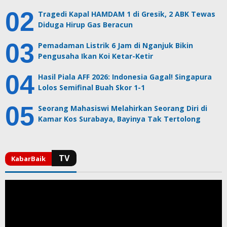
Tragedi Kapal HAMDAM 1 di Gresik, 2 ABK Tewas
Diduga Hirup Gas Beracun
Pemadaman Listrik 6 Jam di Nganjuk Bikin
Pengusaha Ikan Koi Ketar-Ketir
Hasil Piala AFF 2026: Indonesia Gagal! Singapura
Lolos Semifinal Buah Skor 1-1
Seorang Mahasiswi Melahirkan Seorang Diri di
Kamar Kos Surabaya, Bayinya Tak Tertolong