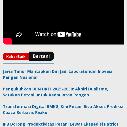
Jawa Timur Mantapkan Diri Jadi Laboratorium Inovasi
Pangan Nasional
Pengukuhkan DPN HKTI 2025–2030: Akhiri Dualisme,
Satukan Petani untuk Kedaulatan Pangan
Transformasi Digital BMKG, Kini Petani Bisa Akses Prediksi
Cuaca Berbasis Risiko
IPB Dorong Produktivitas Petani Lewat Ekspedisi Patriot,