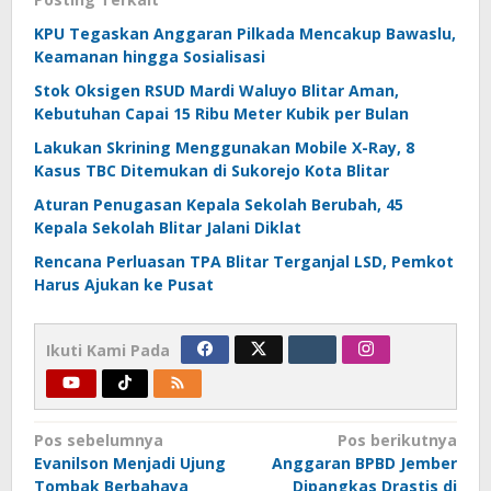
KPU Tegaskan Anggaran Pilkada Mencakup Bawaslu,
Keamanan hingga Sosialisasi
Stok Oksigen RSUD Mardi Waluyo Blitar Aman,
Kebutuhan Capai 15 Ribu Meter Kubik per Bulan
Lakukan Skrining Menggunakan Mobile X-Ray, 8
Kasus TBC Ditemukan di Sukorejo Kota Blitar
Aturan Penugasan Kepala Sekolah Berubah, 45
Kepala Sekolah Blitar Jalani Diklat
Rencana Perluasan TPA Blitar Terganjal LSD, Pemkot
Harus Ajukan ke Pusat
Ikuti Kami Pada
Navigasi
Pos sebelumnya
Pos berikutnya
Evanilson Menjadi Ujung
Anggaran BPBD Jember
pos
Tombak Berbahaya
Dipangkas Drastis di