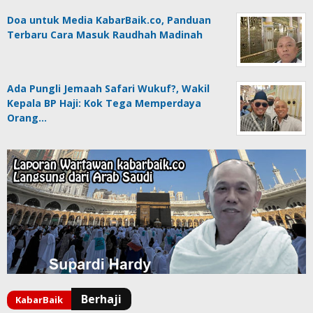
Doa untuk Media KabarBaik.co, Panduan
Terbaru Cara Masuk Raudhah Madinah
Ada Pungli Jemaah Safari Wukuf?, Wakil
Kepala BP Haji: Kok Tega Memperdaya
Orang…