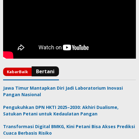
Jawa Timur Mantapkan Diri Jadi Laboratorium Inovasi
Pangan Nasional
Pengukuhkan DPN HKTI 2025–2030: Akhiri Dualisme,
Satukan Petani untuk Kedaulatan Pangan
Transformasi Digital BMKG, Kini Petani Bisa Akses Prediksi
Cuaca Berbasis Risiko