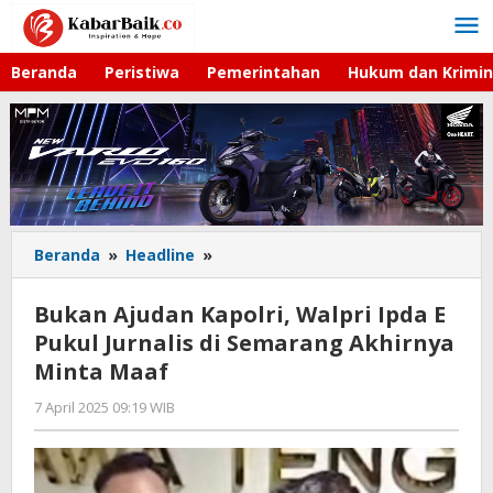
Lewati
ke
konten
Beranda
Peristiwa
Pemerintahan
Hukum dan Krimin
Beranda
»
Headline
»
Bukan
Ajudan
Kapolri,
Bukan Ajudan Kapolri, Walpri Ipda E
Walpri
Pukul Jurnalis di Semarang Akhirnya
Ipda
Minta Maaf
E
Pukul
7 April 2025 09:19 WIB
oleh
Jurnalis
Andika
di
DP
Semarang
Akhirnya