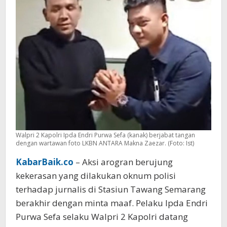
Minta
Maaf
Walpri 2 Kapolri Ipda Endri Purwa Sefa (kanak) berjabat tangan
dengan wartawan foto LKBN ANTARA Makna Zaezar. (Foto: Ist)
KabarBaik.co
– Aksi arogran berujung
kekerasan yang dilakukan oknum polisi
terhadap jurnalis di Stasiun Tawang Semarang
berakhir dengan minta maaf. Pelaku Ipda Endri
Purwa Sefa selaku Walpri 2 Kapolri datang