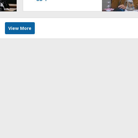
Investigatif Dana BTT
View More