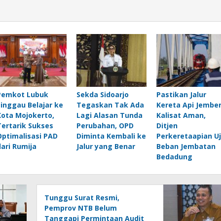
Pemkot Lubuk
Sekda Sidoarjo
Pastikan Jalur
Linggau Belajar ke
Tegaskan Tak Ada
Kereta Api Jember
Kota Mojokerto,
Lagi Alasan Tunda
Kalisat Aman,
Tertarik Sukses
Perubahan, OPD
Ditjen
Optimalisasi PAD
Diminta Kembali ke
Perkeretaapian Uj
dari Rumija
Jalur yang Benar
Beban Jembatan
Bedadung
Tunggu Surat Resmi,
Pemprov NTB Belum
Tanggapi Permintaan Audit