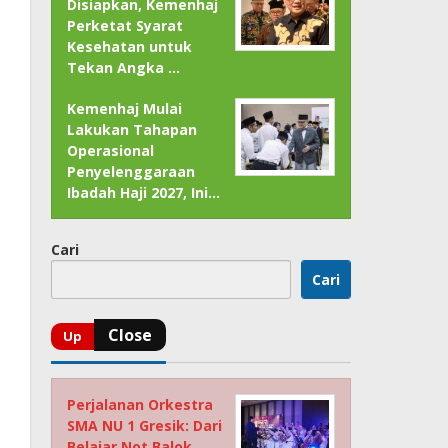
Disiapkan, Kemenhaj
Perketat Syarat
Kesehatan untuk
Tekan Angka …
Kemenhaj Mulai
Lakukan Tahapan
Operasional
Penyelenggaraan
Ibadah Haji 2027, Ini…
Cari
Cari
Perjalanan Orkestra
SMA NU 1 Gresik: Dari
Belajar Not Balok