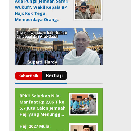
Ada Pungli Jemaah Safari
Wukuf?, Wakil Kepala BP
Haji: Kok Tega
Memperdaya Orang…
BPKH Salurkan Nilai
Manfaat Rp 2,06 T ke
5,7 Juta Calon Jemaah
Haji yang Menungg…
Haji 2027 Mulai