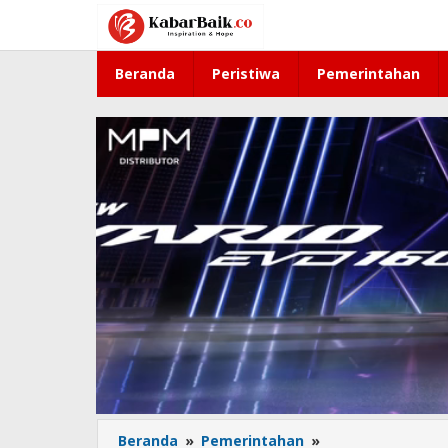
Lewati
ke
konten
Beranda
Peristiwa
Pemerintahan
Beranda
»
Pemerintahan
»
Bupati