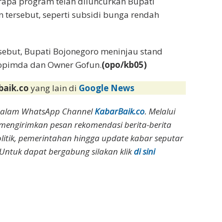
rapa program telah diluncurkan Bupati
tersebut, seperti subsidi bunga rendah
sebut, Bupati Bojonegoro meninjau stand
opimda dan Owner Gofun.
(opo/kb05)
baik.co
yang lain di
Google News
dalam WhatsApp Channel
KabarBaik.co
. Melalui
 mengirimkan pesan rekomendasi berita-berita
olitik, pemerintahan hingga update kabar seputar
Untuk dapat bergabung silakan klik
di sini