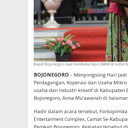
Bupati Bojonegoro saat membuka Expo UMKM di Gofun En
BOJONEGORO
– Menyongsong Hari Jadi
Perdagangan, Koperasi dan Usaha Mikro
usaha dan industri kreatif di Kabupaten
Bojonegoro, Anna Mu’awanah di halaman
Hadir dalam acara tersebut, Forkopimd
Entertaiment Complex, Camat Se-Kabupa
Pemkab Bojonegoro. Kegiatan tersebut d