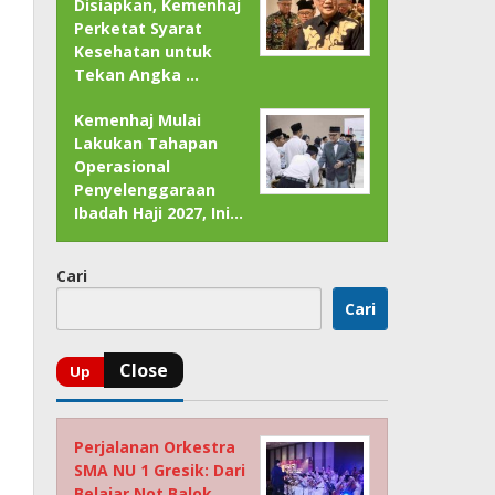
Disiapkan, Kemenhaj
Perketat Syarat
Kesehatan untuk
Tekan Angka …
Kemenhaj Mulai
Lakukan Tahapan
Operasional
Penyelenggaraan
Ibadah Haji 2027, Ini…
Cari
Cari
Perjalanan Orkestra
SMA NU 1 Gresik: Dari
Belajar Not Balok