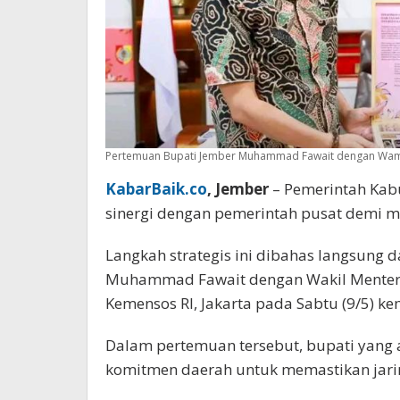
Pertemuan Bupati Jember Muhammad Fawait dengan Wamens
KabarBaik.co
, Jember
– Pemerintah Kab
sinergi dengan pemerintah pusat demi 
Langkah strategis ini dibahas langsung 
Muhammad Fawait dengan Wakil Menteri So
Kemensos RI, Jakarta pada Sabtu (9/5) ke
Dalam pertemuan tersebut, bupati yang 
komitmen daerah untuk memastikan jarin