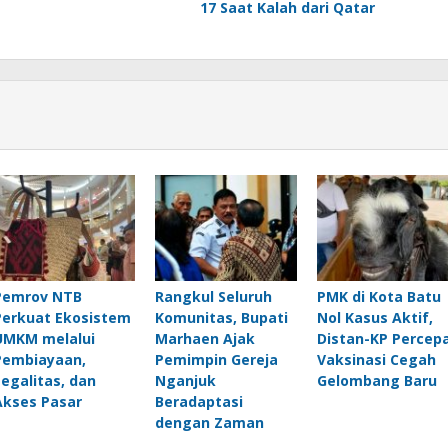
17 Saat Kalah dari Qatar
Pemrov NTB
Rangkul Seluruh
PMK di Kota Batu
Perkuat Ekosistem
Komunitas, Bupati
Nol Kasus Aktif,
UMKM melalui
Marhaen Ajak
Distan-KP Percep
Pembiayaan,
Pemimpin Gereja
Vaksinasi Cegah
Legalitas, dan
Nganjuk
Gelombang Baru
Akses Pasar
Beradaptasi
dengan Zaman