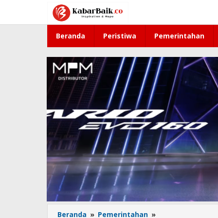
Lewati
ke
konten
Beranda
Peristiwa
Pemerintahan
Beranda
»
Pemerintahan
»
Bupati