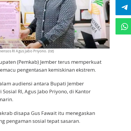
os RI Agus Jabo Priyono. (Ist)
upaten (Pemkab) Jember terus memperkuat
memacu pengentasan kemiskinan ekstrem.
dalam audiensi antara Bupati Jember
sial RI, Agus Jabo Priyono, di Kantor
marin.
akrab disapa Gus Fawait itu menegaskan
g pengaman sosial tepat sasaran.