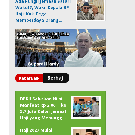
Ada Pungli Jemaah Safari
Wukuf?, Wakil Kepala BP
Haji: Kok Tega
Memperdaya Orang…
BPKH Salurkan Nilai
Manfaat Rp 2,06 T ke
5,7 Juta Calon Jemaah
Haji yang Menungg…
Haji 2027 Mulai