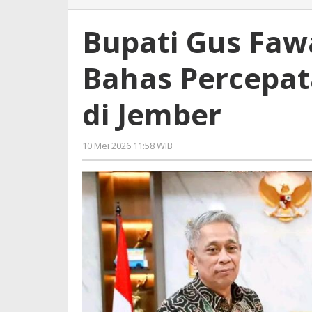
Gus
Fawait
Bupati Gus Fa
Temui
Wamensos
Bahas Percepat
Bahas
Percepatan
Atasi
di Jember
Kemiskinan
di
Jember
10 Mei 2026 11:58 WIB
oleh
Andika
DP