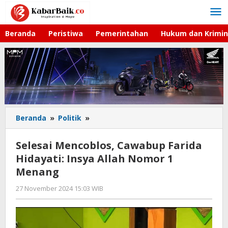
Lewati
ke
konten
Beranda
Peristiwa
Pemerintahan
Hukum dan Krimin
Beranda
»
Politik
»
Selesai
Mencoblos,
Cawabup
Selesai Mencoblos, Cawabup Farida
Farida
Hidayati: Insya Allah Nomor 1
Hidayati:
Menang
Insya
Allah
27 November 2024 15:03 WIB
oleh
Nomor
Faisal
1
Menang