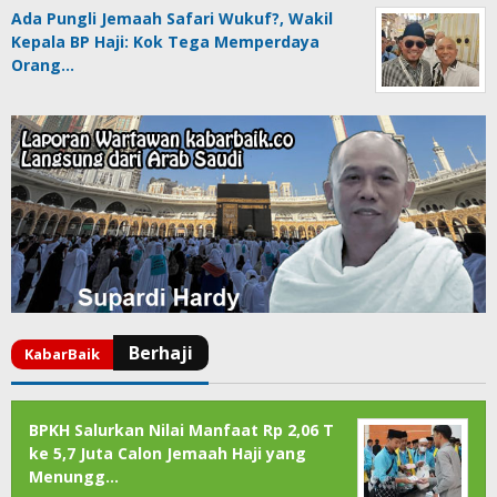
Ada Pungli Jemaah Safari Wukuf?, Wakil
Kepala BP Haji: Kok Tega Memperdaya
Orang…
BPKH Salurkan Nilai Manfaat Rp 2,06 T
ke 5,7 Juta Calon Jemaah Haji yang
Menungg…