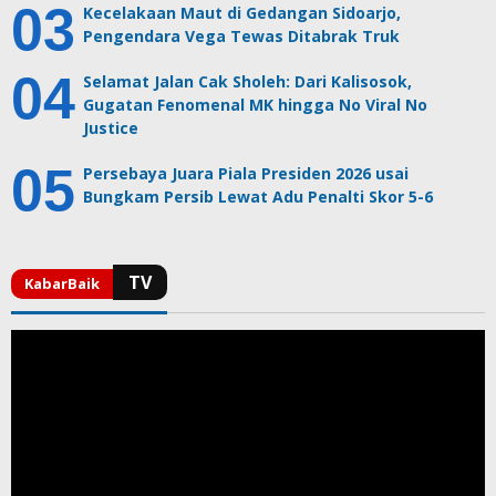
Kecelakaan Maut di Gedangan Sidoarjo,
Pengendara Vega Tewas Ditabrak Truk
Selamat Jalan Cak Sholeh: Dari Kalisosok,
Gugatan Fenomenal MK hingga No Viral No
Justice
Persebaya Juara Piala Presiden 2026 usai
Bungkam Persib Lewat Adu Penalti Skor 5-6