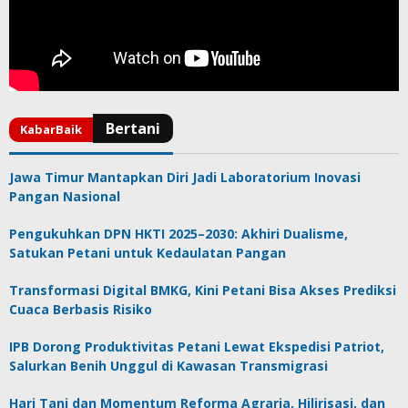
Jawa Timur Mantapkan Diri Jadi Laboratorium Inovasi
Pangan Nasional
Pengukuhkan DPN HKTI 2025–2030: Akhiri Dualisme,
Satukan Petani untuk Kedaulatan Pangan
Transformasi Digital BMKG, Kini Petani Bisa Akses Prediksi
Cuaca Berbasis Risiko
IPB Dorong Produktivitas Petani Lewat Ekspedisi Patriot,
Salurkan Benih Unggul di Kawasan Transmigrasi
Hari Tani dan Momentum Reforma Agraria, Hilirisasi, dan