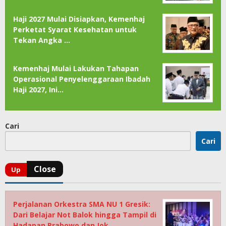
Haji 2027 Mulai Disiapkan, Kemenhaj
Perketat Syarat Kesehatan untuk
Tekan Angka …
Kemenhaj Mulai Lakukan Tahapan
Operasional Penyelenggaraan Ibadah
Haji 2027, Ini…
Cari
Cari
Perjalanan Orkestra SMA NU 1 Gresik:
Dari Belajar Not Balok hingga Tampil di
Hadapan Prabowo dan Jok…