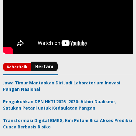
Jawa Timur Mantapkan Diri Jadi Laboratorium Inovasi
Pangan Nasional
Pengukuhkan DPN HKTI 2025–2030: Akhiri Dualisme,
Satukan Petani untuk Kedaulatan Pangan
Transformasi Digital BMKG, Kini Petani Bisa Akses Prediksi
Cuaca Berbasis Risiko