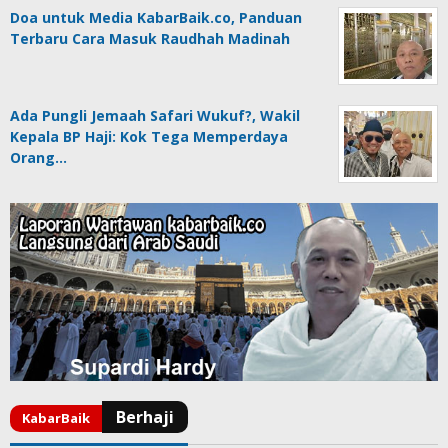
Doa untuk Media KabarBaik.co, Panduan
Terbaru Cara Masuk Raudhah Madinah
Ada Pungli Jemaah Safari Wukuf?, Wakil
Kepala BP Haji: Kok Tega Memperdaya
Orang…