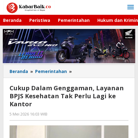
Lewati
ke
konten
Beranda
Peristiwa
Pemerintahan
Hukum dan Krimin
Beranda
»
Pemerintahan
»
Cukup
Dalam
Genggaman,
Cukup Dalam Genggaman, Layanan
Layanan
BPJS Kesehatan Tak Perlu Lagi ke
BPJS
Kantor
Kesehatan
Tak
5 Mei 2026 16:03 WIB
oleh
Perlu
Imam
Lagi
WD
ke
Kantor