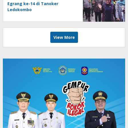
Egrang ke-14 di Tanoker
Ledokombo
View More