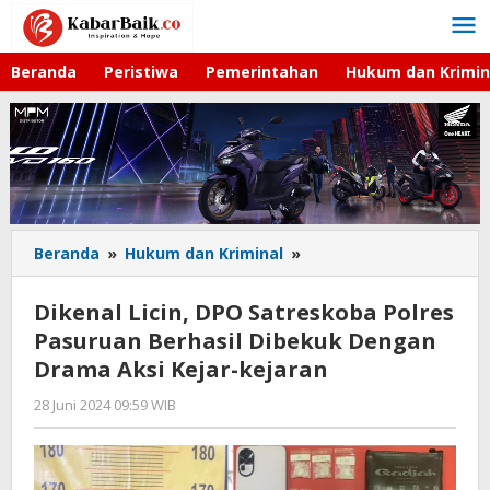
Lewati
ke
konten
Beranda
Peristiwa
Pemerintahan
Hukum dan Krimin
Beranda
»
Hukum dan Kriminal
»
Dikenal
Licin,
DPO
Dikenal Licin, DPO Satreskoba Polres
Satreskoba
Pasuruan Berhasil Dibekuk Dengan
Polres
Drama Aksi Kejar-kejaran
Pasuruan
Berhasil
28 Juni 2024 09:59 WIB
oleh
Dibekuk
Faisal
Dengan
Drama
Aksi