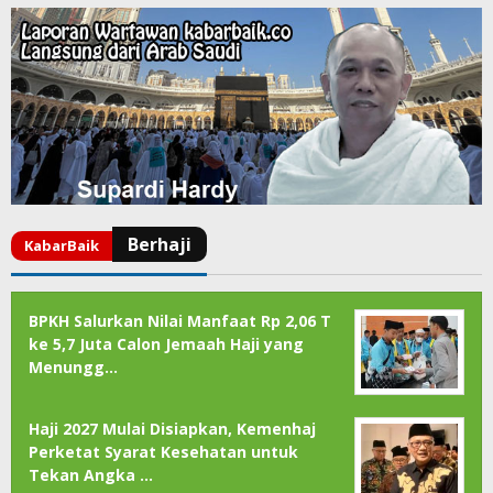
BPKH Salurkan Nilai Manfaat Rp 2,06 T
ke 5,7 Juta Calon Jemaah Haji yang
Menungg…
Haji 2027 Mulai Disiapkan, Kemenhaj
Perketat Syarat Kesehatan untuk
Tekan Angka …