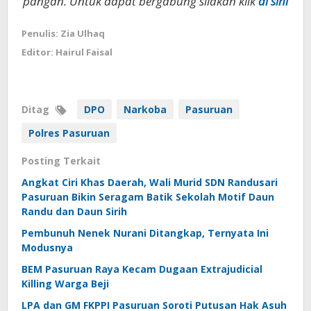
pangan. Untuk dapat bergabung silakan klik
di sini
Penulis: Zia Ulhaq
Editor: Hairul Faisal
Ditag
DPO
Narkoba
Pasuruan
Polres Pasuruan
Posting Terkait
Angkat Ciri Khas Daerah, Wali Murid SDN Randusari
Pasuruan Bikin Seragam Batik Sekolah Motif Daun
Randu dan Daun Sirih
Pembunuh Nenek Nurani Ditangkap, Ternyata Ini
Modusnya
BEM Pasuruan Raya Kecam Dugaan Extrajudicial
Killing Warga Beji
LPA dan GM FKPPI Pasuruan Soroti Putusan Hak Asuh