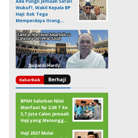
Ada Pungli Jemaah Safari
Wukuf?, Wakil Kepala BP
Haji: Kok Tega
Memperdaya Orang…
BPKH Salurkan Nilai
Manfaat Rp 2,06 T ke
5,7 Juta Calon Jemaah
Haji yang Menungg…
Haji 2027 Mulai