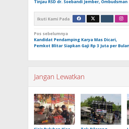
Tinjau RSD dr. Soebandi Jember, Ombudsman 
Ikuti Kami Pada
Navigasi
Pos sebelumnya
Kandidat Pendamping Karya Mas Dicari,
pos
Pemkot Blitar Siapkan Gaji Rp 3 Juta per Bula
Jangan Lewatkan