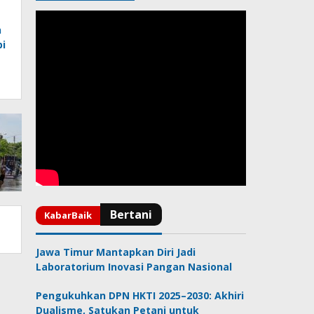
n
pi
Jawa Timur Mantapkan Diri Jadi
Laboratorium Inovasi Pangan Nasional
Pengukuhkan DPN HKTI 2025–2030: Akhiri
Dualisme, Satukan Petani untuk