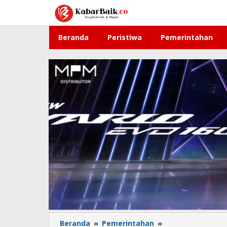
Lewati
ke
konten
Beranda
Peristiwa
Pemerintahan
Beranda
»
Pemerintahan
»
Disidak