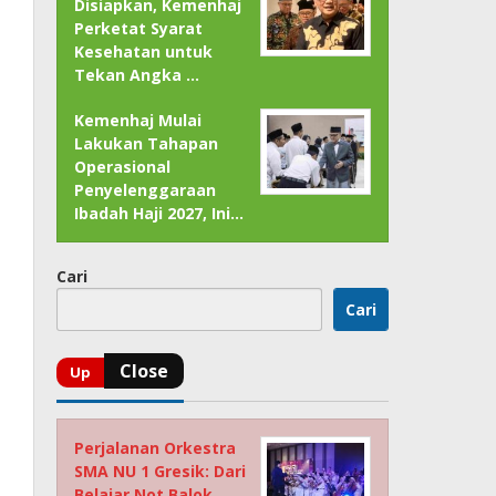
Disiapkan, Kemenhaj
Perketat Syarat
Kesehatan untuk
Tekan Angka …
Kemenhaj Mulai
Lakukan Tahapan
Operasional
Penyelenggaraan
Ibadah Haji 2027, Ini…
Cari
Cari
Perjalanan Orkestra
SMA NU 1 Gresik: Dari
Belajar Not Balok