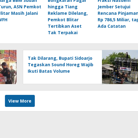
Harga BBM Sudah
Bongkaran Pagar
Fraksi Nasdem
Turun, ASN Pemkot
hingga Tiang
Jember Setujui
Blitar Masih Jalani
Reklame Dilelang,
Rencana Pinjama
WFH
Pemkot Blitar
Rp 786,5 Miliar, ta
Tertibkan Aset
Ada Catatan
Tak Terpakai
Tak Dilarang, Bupati Sidoarjo
Tegaskan Sound Horeg Wajib
Ikuti Batas Volume
View More