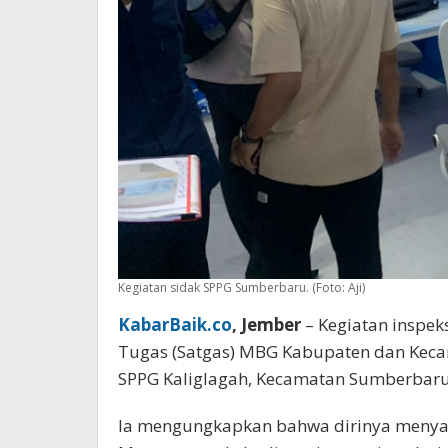
Kegiatan sidak SPPG Sumberbaru. (Foto: Aji)
KabarBaik.co
, Jember
– Kegiatan inspek
Tugas (Satgas) MBG Kabupaten dan Kecam
SPPG Kaliglagah, Kecamatan Sumberbar
Ia mengungkapkan bahwa dirinya menyam