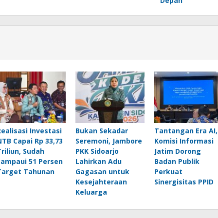
Depan
Realisasi Investasi
Bukan Sekadar
Tantangan Era AI,
NTB Capai Rp 33,73
Seremoni, Jambore
Komisi Informasi
Triliun, Sudah
PKK Sidoarjo
Jatim Dorong
Lampaui 51 Persen
Lahirkan Adu
Badan Publik
Target Tahunan
Gagasan untuk
Perkuat
Kesejahteraan
Sinergisitas PPID
Keluarga