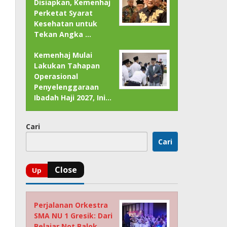
Disiapkan, Kemenhaj
Perketat Syarat
Kesehatan untuk
Tekan Angka …
Kemenhaj Mulai
Lakukan Tahapan
Operasional
Penyelenggaraan
Ibadah Haji 2027, Ini…
Cari
Cari
Perjalanan Orkestra
SMA NU 1 Gresik: Dari
Belajar Not Balok