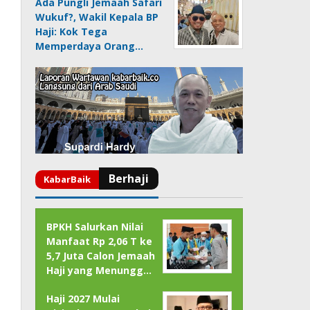
Ada Pungli Jemaah Safari
Wukuf?, Wakil Kepala BP
Haji: Kok Tega
Memperdaya Orang…
BPKH Salurkan Nilai
Manfaat Rp 2,06 T ke
5,7 Juta Calon Jemaah
Haji yang Menungg…
Haji 2027 Mulai