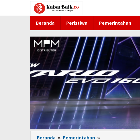
Lewati
ke
konten
Beranda
Peristiwa
Pemerintahan
Beranda
»
Pemerintahan
»
Penuhi