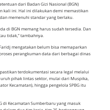
tentuan dari Badan Gizi Nasional (BGN)
kali ini. Hal ini dilakukan demi memastikan
p dan memenuhi standar yang berlaku.
ada di BGN memang harus sudah tersedia. Dan
tau tidak,” tambahnya.
t, Faridj mengatakan belum bisa memaparkan
 proses perangkuman data dari berbagai dinas
pastikan terdokumentasi secara legal melalui
uruh pihak lintas sektor, mulai dari Muspika,
ator Kecamatan), hingga pengelola SPBG itu
SPPG di Kecamatan Sumberbaru yang masuk
e dalam dua tim kerja, tim 25 bertanggung