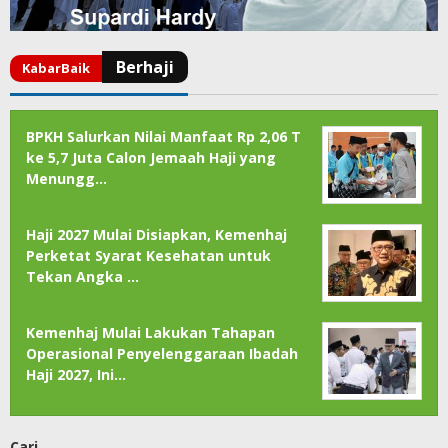
BPKH Salurkan Nilai Manfaat Rp 2,06 T
ke 5,7 Juta Calon Jemaah Haji yang
Menungg…
Haji 2027 Mulai Disiapkan, Kemenhaj
Perketat Syarat Kesehatan untuk
Tekan Angka …
Kemenhaj Mulai Lakukan Tahapan
Operasional Penyelenggaraan Ibadah
Haji 2027, Ini…
Cari