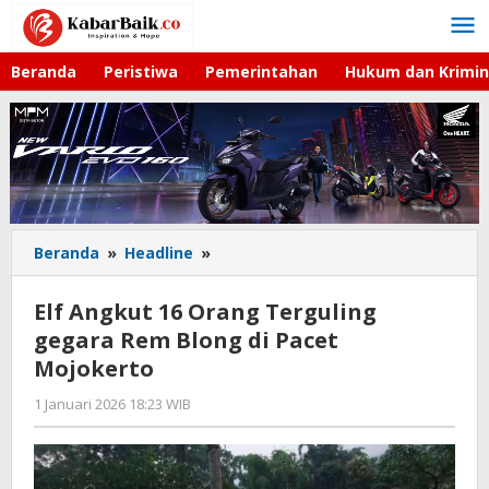
Lewati
ke
konten
Beranda
Peristiwa
Pemerintahan
Hukum dan Krimin
Beranda
»
Headline
»
Elf
Angkut
16
Elf Angkut 16 Orang Terguling
Orang
gegara Rem Blong di Pacet
Terguling
Mojokerto
gegara
Rem
1 Januari 2026 18:23 WIB
oleh
Blong
Imam
di
WD
Pacet
Mojokerto