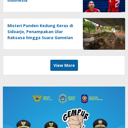
Indonesia
Misteri Punden Kedung Keras di
Sidoarjo, Penampakan Ular
Raksasa hingga Suara Gamelan
Gaib
View More