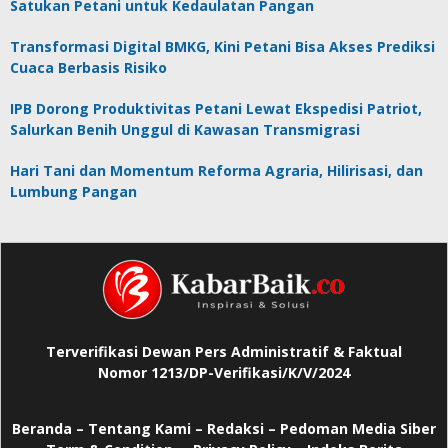
Satukan Petani untuk Kedaulatan Pangan
Transformasi Digital BMKG, Kini Petani Bisa Akses Prediksi
Cuaca Berbasis Risiko
IPB Dorong Produktivitas Petani Lewat Ekspedisi Patriot,
Salurkan Benih Unggul di Kawasan Transmigrasi
Hari Tani dan Momentum Reforma Agraria, Hilirisasi, dan
Lumbung Pangan
Terverifikasi Dewan Pers Administratif & Faktual
Nomor 1213/DP-Verifikasi/K/V/2024
Beranda
–
Tentang Kami –
Redaksi –
Pedoman Media Siber