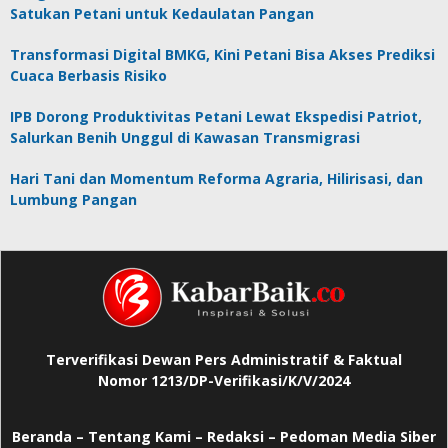
Satukan Petani untuk Kedaulatan Pangan
Transformasi Digital BMKG, Kini Petani Bisa Akses Prediksi
Cuaca Berbasis Risiko
IPB Dorong Produktivitas Petani Lewat Ekspedisi Patriot,
Salurkan Benih Unggul di Kawasan Transmigrasi
Hari Tani dan Momentum Reforma Agraria, Hilirisasi, dan
Lumbung Pangan
Terverifikasi Dewan Pers Administratif & Faktual
Nomor 1213/DP-Verifikasi/K/V/2024
Beranda
–
Tentang Kami –
Redaksi –
Pedoman Media Siber