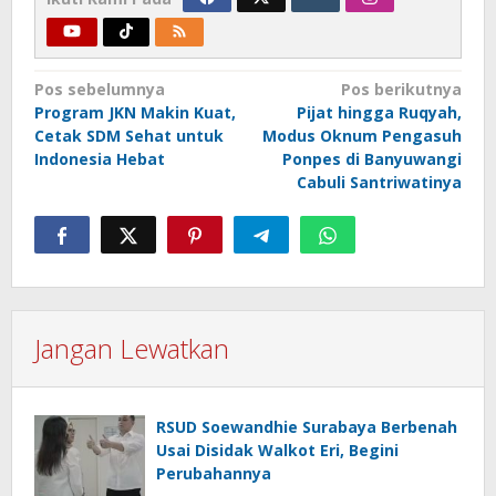
Navigasi
Pos sebelumnya
Pos berikutnya
Program JKN Makin Kuat,
Pijat hingga Ruqyah,
pos
Cetak SDM Sehat untuk
Modus Oknum Pengasuh
Indonesia Hebat
Ponpes di Banyuwangi
Cabuli Santriwatinya
Jangan Lewatkan
RSUD Soewandhie Surabaya Berbenah
Usai Disidak Walkot Eri, Begini
Perubahannya