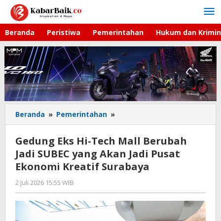
Lewati
ke
konten
Beranda
Peristiwa
Pemerintahan
Hukum dan Krimin
Beranda
»
Pemerintahan
»
Gedung
Eks
Hi-
Gedung Eks Hi-Tech Mall Berubah
Tech
Jadi SUBEC yang Akan Jadi Pusat
Mall
Ekonomi Kreatif Surabaya
Berubah
Jadi
2 Juli 2026 15:55 WIB
oleh
SUBEC
Imam
yang
WD
Akan
Jadi