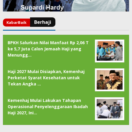
BPKH Salurkan Nilai Manfaat Rp 2,06 T
ke 5,7 Juta Calon Jemaah Haji yang
Menungg…
Haji 2027 Mulai Disiapkan, Kemenhaj
Perketat Syarat Kesehatan untuk
Tekan Angka …
Kemenhaj Mulai Lakukan Tahapan
Operasional Penyelenggaraan Ibadah
Haji 2027, Ini…