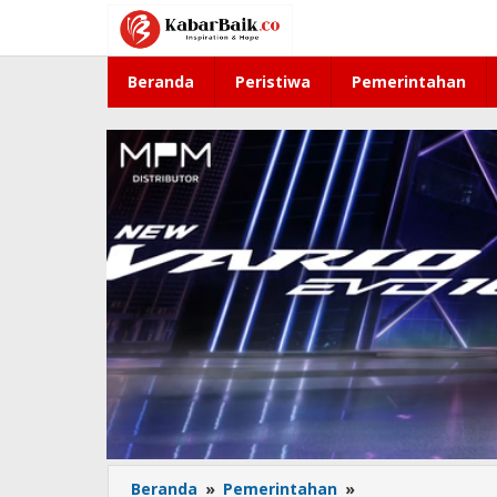
Lewati
ke
konten
Beranda
Peristiwa
Pemerintahan
Beranda
»
Pemerintahan
»
Pengumuman!