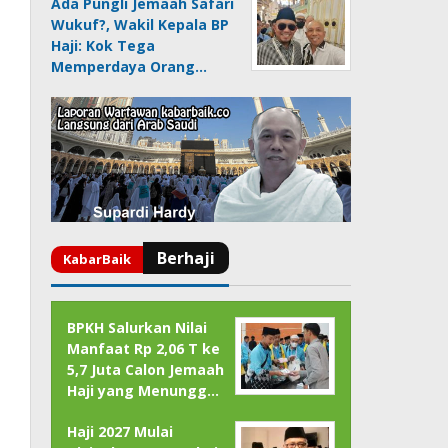
Ada Pungli Jemaah Safari
Wukuf?, Wakil Kepala BP
Haji: Kok Tega
Memperdaya Orang…
BPKH Salurkan Nilai
Manfaat Rp 2,06 T ke
5,7 Juta Calon Jemaah
Haji yang Menungg…
Haji 2027 Mulai