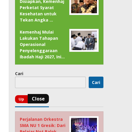
Disiapkan, Kemenhaj
Perketat Syarat
Kesehatan untuk
Tekan Angka …
Kemenhaj Mulai
Lakukan Tahapan
Operasional
Penyelenggaraan
Ibadah Haji 2027, Ini…
Cari
Cari
Perjalanan Orkestra
SMA NU 1 Gresik: Dari
Belajar Not Balok