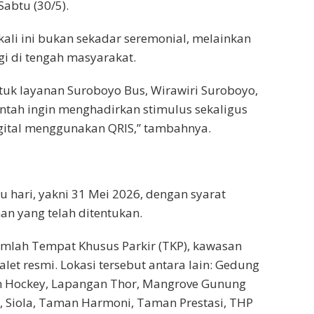
Sabtu (30/5).
ali ini bukan sekadar seremonial, melainkan
i di tengah masyarakat.
uk layanan Suroboyo Bus, Wirawiri Suroboyo,
intah ingin menghadirkan stimulus sekaligus
gital menggunakan QRIS,” tambahnya.
tu hari, yakni 31 Mei 2026, dengan syarat
n yang telah ditentukan.
jumlah Tempat Khusus Parkir (TKP), kawasan
let resmi. Lokasi tersebut antara lain: Gedung
an Hockey, Lapangan Thor, Mangrove Gunung
i, Siola, Taman Harmoni, Taman Prestasi, THP