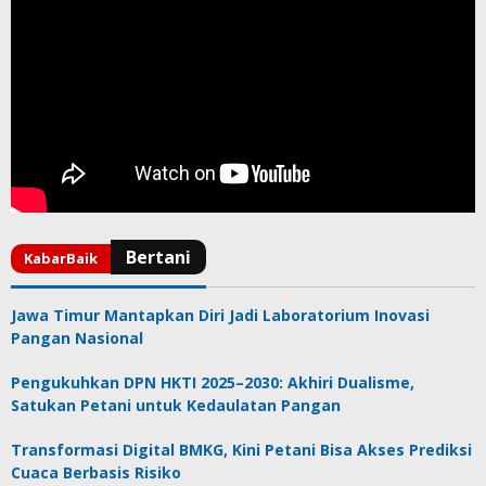
Jawa Timur Mantapkan Diri Jadi Laboratorium Inovasi
Pangan Nasional
Pengukuhkan DPN HKTI 2025–2030: Akhiri Dualisme,
Satukan Petani untuk Kedaulatan Pangan
Transformasi Digital BMKG, Kini Petani Bisa Akses Prediksi
Cuaca Berbasis Risiko