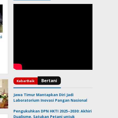
ki
Jawa Timur Mantapkan Diri Jadi
Laboratorium Inovasi Pangan Nasional
Pengukuhkan DPN HKTI 2025–2030: Akhiri
Dualisme, Satukan Petani untuk