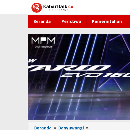
Lewati
ke
konten
Beranda
Peristiwa
Pemerintahan
Beranda
»
Banyuwangi
»
Cabuli