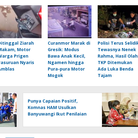
Ditinggal Ziarah
Curanmor Marak di
Polisi Terus Selidi
Makam, Motor
Gresik: Modus
Tewasnya Nenek
Warga Prigen
Bawa Anak Kecil,
Rahma, Hasil Olah
Pasuruan Nyaris
Ngamen hingga
TKP Ditemukan
Amblas
Pura-pura Motor
Ada Luka Benda
Mogok
Tajam
Punya Capaian Positif,
Komnas HAM Usulkan
Banyuwangi Ikut Penilaian
HAM Nasional