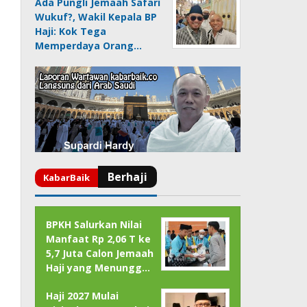
Ada Pungli Jemaah Safari
Wukuf?, Wakil Kepala BP
Haji: Kok Tega
Memperdaya Orang…
BPKH Salurkan Nilai
Manfaat Rp 2,06 T ke
5,7 Juta Calon Jemaah
Haji yang Menungg…
Haji 2027 Mulai