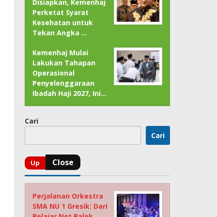
Disiapkan, Kemenhaj
Perketat Syarat
Kesehatan untuk
Tekan Angka …
Kemenhaj Mulai
Lakukan Tahapan
Operasional
Penyelenggaraan
Ibadah Haji 2027, Ini…
Cari
Cari
Perjalanan Orkestra
SMA NU 1 Gresik: Dari
Belajar Not Balok