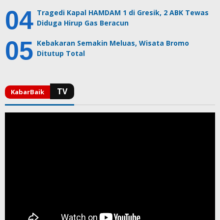
Tragedi Kapal HAMDAM 1 di Gresik, 2 ABK Tewas
Diduga Hirup Gas Beracun
Kebakaran Semakin Meluas, Wisata Bromo
Ditutup Total