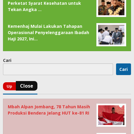
Perketat Syarat Kesehatan untuk
Tekan Angka …
Kemenhaj Mulai Lakukan Tahapan
Operasional Penyelenggaraan Ibadah
Haji 2027, Ini…
Cari
Cari
Mbah Alpan Jombang, 78 Tahun Masih
Produksi Bendera Jelang HUT ke-81 RI