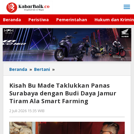
Lewati
ke
konten
Beranda
Peristiwa
Pemerintahan
Hukum dan Krimin
Beranda
»
Bertani
»
Kisah
Bu
Made
Kisah Bu Made Taklukkan Panas
Taklukkan
Surabaya dengan Budi Daya Jamur
Panas
Tiram Ala Smart Farming
Surabaya
dengan
2 Juli 2026 15:35 WIB
oleh
Budi
Imam
Daya
WD
Jamur
Tiram