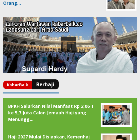
Orang…
BPKH Salurkan Nilai Manfaat Rp 2,06 T
ke 5,7 Juta Calon Jemaah Haji yang
Menungg…
Haji 2027 Mulai Disiapkan, Kemenhaj