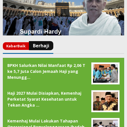
BPKH Salurkan Nilai Manfaat Rp 2,06 T
ke 5,7 Juta Calon Jemaah Haji yang
Menungg…
Haji 2027 Mulai Disiapkan, Kemenhaj
Perketat Syarat Kesehatan untuk
Tekan Angka …
Kemenhaj Mulai Lakukan Tahapan
Operasional Penyelenggaraan Ibadah