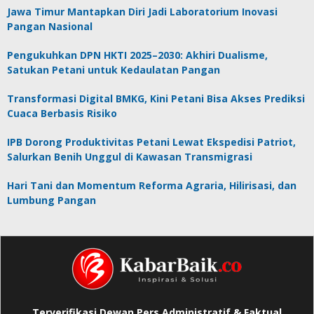
Jawa Timur Mantapkan Diri Jadi Laboratorium Inovasi
Pangan Nasional
Pengukuhkan DPN HKTI 2025–2030: Akhiri Dualisme,
Satukan Petani untuk Kedaulatan Pangan
Transformasi Digital BMKG, Kini Petani Bisa Akses Prediksi
Cuaca Berbasis Risiko
IPB Dorong Produktivitas Petani Lewat Ekspedisi Patriot,
Salurkan Benih Unggul di Kawasan Transmigrasi
Hari Tani dan Momentum Reforma Agraria, Hilirisasi, dan
Lumbung Pangan
Terverifikasi Dewan Pers Administratif & Faktual