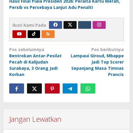
Hasil Final Piala Presiden 2026: Peralta Kartu Merah,
Persib vs Persebaya Lanjut Adu Penalti
Ikuti Kami Pada
Navigasi
Pos sebelumnya
Pos berikutnya
Bentrokan Antar-Pesilat
Lampaui Giroud, Mbappe
pos
Pecah di Kalijudan
Jadi Top Scorer
Surabaya, 3 Orang Jadi
Sepanjang Masa Timnas
Korban
Prancis
Jangan Lewatkan