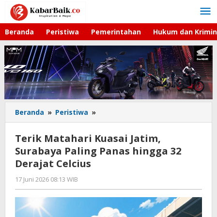
Lewati
ke
konten
Beranda
Peristiwa
Pemerintahan
Hukum dan Krimin
Beranda
»
Peristiwa
»
Terik
Matahari
Kuasai
Terik Matahari Kuasai Jatim,
Jatim,
Surabaya Paling Panas hingga 32
Surabaya
Derajat Celcius
Paling
Panas
17 Juni 2026 08:13 WIB
oleh
hingga
Imam
32
WD
Derajat
Celcius