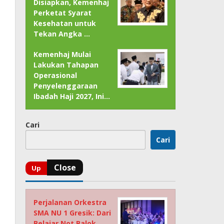
Disiapkan, Kemenhaj
Perketat Syarat
Kesehatan untuk
Tekan Angka …
Kemenhaj Mulai
Lakukan Tahapan
Operasional
Penyelenggaraan
Ibadah Haji 2027, Ini…
Cari
Cari
Perjalanan Orkestra
SMA NU 1 Gresik: Dari
Belajar Not Balok