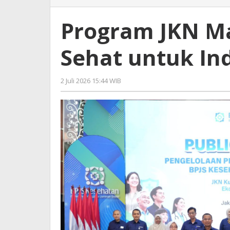
JKN
Makin
Program JKN Ma
Kuat,
Cetak
Sehat untuk In
SDM
Sehat
untuk
2 Juli 2026 15:44 WIB
oleh
Indonesia
Gagah
Hebat
Saputra