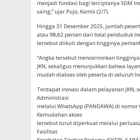
menjadi fondasi bagi terciptanya SDM In
saing,” ujar Pujo, Kamis (2/7).
Hingga 31 Desember 2025, jumlah pesert
atau 98,62 persen dari total penduduk I
tersebut diikuti dengan tingginya peman
“Angka tersebut mencerminkan tingginy
JKN, sekaligus menunjukkan bahwa layan
mudah diakses oleh peserta di seluruh In
Terdapat inovasi dalam pelayanan JKN, se
Administrasi
melalui WhatsApp (PANDAWA) di nomor 0
Kemudahan akses
tersebut turut diperkuat melalui perluasa
Fasilitas
Kesehatan Tingkat Pertama (FKTP), 3.194 