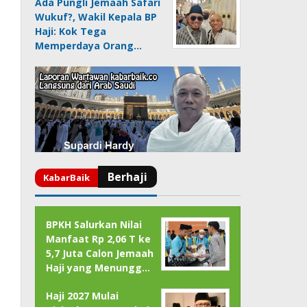
Ada Pungli Jemaah Safari
Wukuf?, Wakil Kepala BP
Haji: Kok Tega
Memperdaya Orang…
BPKH Salurkan Nilai
Manfaat Rp 2,06 T ke
5,7 Juta Calon Jemaah
Haji yang Menungg…
Haji 2027 Mulai