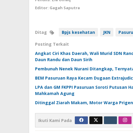
Editor: Gagah Saputra
Ditag
Bpjs kesehatan
JKN
Pasur
Posting Terkait
Angkat Ciri Khas Daerah, Wali Murid SDN Ran
Daun Randu dan Daun Sirih
Pembunuh Nenek Nurani Ditangkap, Ternyata
BEM Pasuruan Raya Kecam Dugaan Extrajudicia
LPA dan GM FKPPI Pasuruan Soroti Putusan H
Mahkamah Agung
Ditinggal Ziarah Makam, Motor Warga Prigen
Ikuti Kami Pada