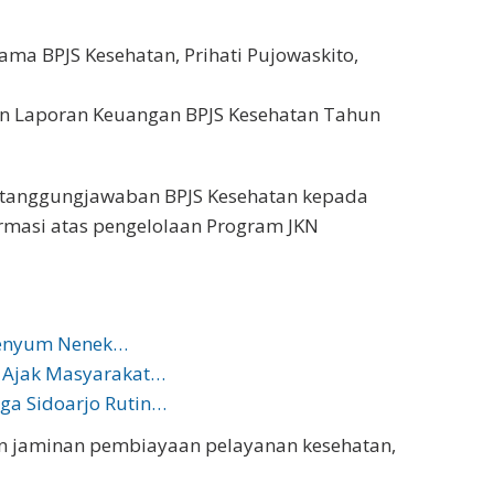
ama BPJS Kesehatan, Prihati Pujowaskito,
n Laporan Keuangan BPJS Kesehatan Tahun
rtanggungjawaban BPJS Kesehatan kepada
ormasi atas pengelolaan Program JKN
 Senyum Nenek…
n Ajak Masyarakat…
rga Sidoarjo Rutin…
n jaminan pembiayaan pelayanan kesehatan,