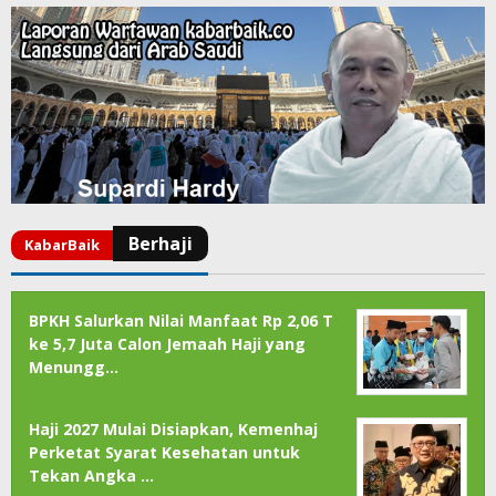
BPKH Salurkan Nilai Manfaat Rp 2,06 T
ke 5,7 Juta Calon Jemaah Haji yang
Menungg…
Haji 2027 Mulai Disiapkan, Kemenhaj
Perketat Syarat Kesehatan untuk
Tekan Angka …