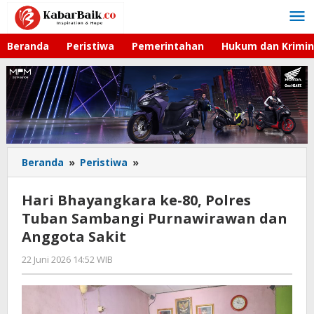
Lewati
ke
konten
Beranda
Peristiwa
Pemerintahan
Hukum dan Krimin
Beranda
»
Peristiwa
»
Hari
Bhayangkara
ke-
Hari Bhayangkara ke-80, Polres
80,
Tuban Sambangi Purnawirawan dan
Polres
Anggota Sakit
Tuban
Sambangi
22 Juni 2026 14:52 WIB
oleh
Purnawirawan
Andika
dan
DP
Anggota
Sakit