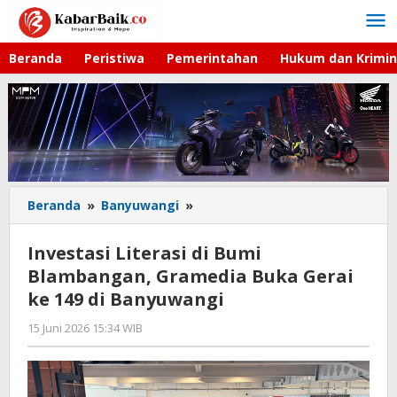
Lewati
ke
konten
Beranda
Peristiwa
Pemerintahan
Hukum dan Krimin
Beranda
»
Banyuwangi
»
Investasi
Literasi
di
Investasi Literasi di Bumi
Bumi
Blambangan, Gramedia Buka Gerai
Blambangan,
ke 149 di Banyuwangi
Gramedia
Buka
15 Juni 2026 15:34 WIB
oleh
Gerai
Faisal
ke
149
di