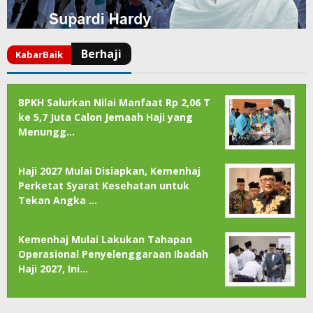
BPKH Salurkan Nilai Manfaat Rp 2,06 T
ke 5,7 Juta Calon Jemaah Haji yang
Menungg…
Haji 2027 Mulai Disiapkan, Kemenhaj
Perketat Syarat Kesehatan untuk
Tekan Angka …
Kemenhaj Mulai Lakukan Tahapan
Operasional Penyelenggaraan Ibadah
Haji 2027, Ini…