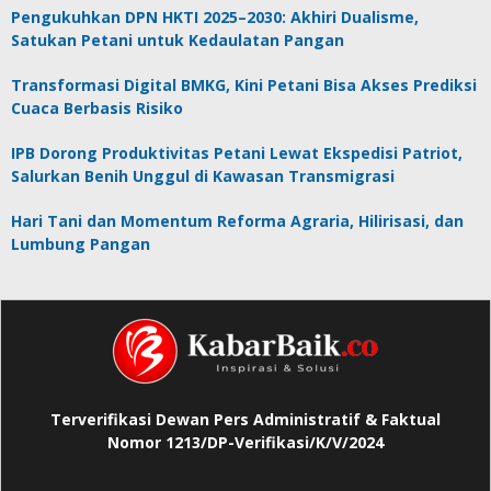
Pengukuhkan DPN HKTI 2025–2030: Akhiri Dualisme,
Satukan Petani untuk Kedaulatan Pangan
Transformasi Digital BMKG, Kini Petani Bisa Akses Prediksi
Cuaca Berbasis Risiko
IPB Dorong Produktivitas Petani Lewat Ekspedisi Patriot,
Salurkan Benih Unggul di Kawasan Transmigrasi
Hari Tani dan Momentum Reforma Agraria, Hilirisasi, dan
Lumbung Pangan
Terverifikasi Dewan Pers Administratif & Faktual
Nomor 1213/DP-Verifikasi/K/V/2024