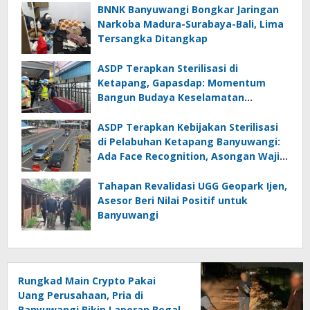
BNNK Banyuwangi Bongkar Jaringan
Narkoba Madura-Surabaya-Bali, Lima
Tersangka Ditangkap
ASDP Terapkan Sterilisasi di
Ketapang, Gapasdap: Momentum
Bangun Budaya Keselamatan
Pelayaran
ASDP Terapkan Kebijakan Sterilisasi
di Pelabuhan Ketapang Banyuwangi:
Ada Face Recognition, Asongan Wajib
Rompi
Tahapan Revalidasi UGG Geopark Ijen,
Asesor Beri Nilai Positif untuk
Banyuwangi
Rungkad Main Crypto Pakai
Uang Perusahaan, Pria di
Banyuwangi Bikin Laporan Begal