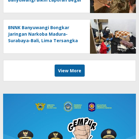
Fiktif
BNNK Banyuwangi Bongkar
Jaringan Narkoba Madura-
Surabaya-Bali, Lima Tersangka
Ditangkap
View More