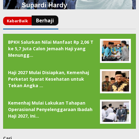
BPKH Salurkan Nilai Manfaat Rp 2,06 T
ke 5,7 Juta Calon Jemaah Haji yang
Menungg…
Haji 2027 Mulai Disiapkan, Kemenhaj
Perketat Syarat Kesehatan untuk
Tekan Angka …
Kemenhaj Mulai Lakukan Tahapan
Operasional Penyelenggaraan Ibadah
Haji 2027, Ini…
Cari