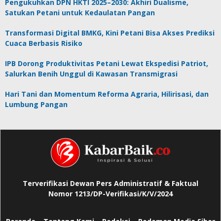
Pengukuhkan DPN HKTI 2025–2030: Akhiri Dualisme,
Satukan Petani untuk Kedaulatan Pangan
Transformasi Digital BMKG, Kini Petani Bisa Akses Prediksi
Cuaca Berbasis Risiko
IPB Dorong Produktivitas Petani Lewat Ekspedisi Patriot,
Salurkan Benih Unggul di Kawasan Transmigrasi
Hari Tani dan Momentum Reforma Agraria, Hilirisasi, dan
Lumbung Pangan
Terverifikasi Dewan Pers Administratif & Faktual
Nomor 1213/DP-Verifikasi/K/V/2024